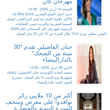
مهرجان كان
الجمعة 10 أبريل 2026 - 14:38
جرى اختيار الفيلم المغربي La Más Dulce
(الأكثر حلاوة) للمخرجة ليلى المراكشي، لتمثيل
السينما المغربية والعربية ضمن الفعاليات
الرسمية لمهرجان كان السينمائي لعام 2026،
المقرر تنظيم دورته الـ79 خلال الفترة من 12 إلى 23 ماي المقبل.
حنان الفاضيلي تقدم "30
سنة من الضحك"
بالدارالبيضاء
الإثنين 06 أبريل 2026 - 14:38
تستعد الفنانة الكوميدية حنان الفاضيلي، لملاقاة
جمهورها يوم السبت 9 ماي المقبل، بمسرح
الفنون الحية بالدارالبيضاء.
أكثر من 10 ملايين زائر
توافدوا على معرض ومتحف
السيرة النبوية والحضارة