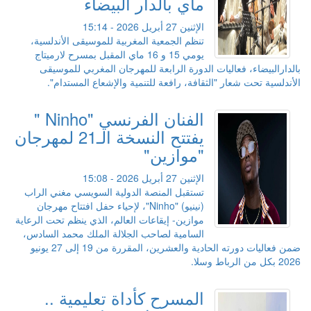
ماي بالدار البيضاء
الإثنين 27 أبريل 2026 - 15:14
تنظم الجمعية المغربية للموسيقى الأندلسية،
يومي 15 و 16 ماي المقبل بمسرح لارميتاج
بالدارالبيضاء، فعاليات الدورة الرابعة للمهرجان المغربي للموسيقى
الأندلسية تحت شعار "الثقافة، رافعة للتنمية والإشعاع المستدام".
الفنان الفرنسي "Ninho "
يفتتح النسخة الـ21 لمهرجان
"موازين"
الإثنين 27 أبريل 2026 - 15:08
تستقبل المنصة الدولية السويسي مغني الراب
(نينيو) "Ninho"، لإحياء حفل افتتاح مهرجان
موازين- إيقاعات العالم، الذي ينظم تحت الرعاية
السامية لصاحب الجلالة الملك محمد السادس،
ضمن فعاليات دورته الحادية والعشرين، المقررة من 19 إلى 27 يونيو
2026 بكل من الرباط وسلا.
المسرح كأداة تعليمية ..