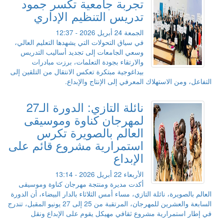
تجربة جامعية تكسر جمود
تدريس التنظيم الإداري
الجمعة 24 أبريل 2026 - 12:37
في سياق التحولات التي يشهدها التعليم العالي،
وسعي الجامعات إلى تجديد أساليب التدريس
والارتقاء بجودة التعلمات، برزت مبادرات
بيداغوجية مبتكرة تعكس الانتقال من التلقين إلى
التفاعل، ومن الاستهلاك المعرفي إلى الإنتاج والإبداع.
نائلة التازي: الدورة الـ27
لمهرجان كناوة وموسيقى
العالم بالصويرة تكرس
استمرارية مشروع قائم على
الإبداع
الأربعاء 22 أبريل 2026 - 13:14
أكدت مديرة ومنتجة مهرجان كناوة وموسيقى
العالم بالصويرة، نائلة التازي، مساء أمس الثلاثاء بالدار البيضاء، أن الدورة
السابعة والعشرين للمهرجان، المرتقبة من 25 إلى 27 يونيو المقبل، تندرج
في إطار استمرارية مشروع ثقافي مهيكل يقوم على الإبداع ونقل