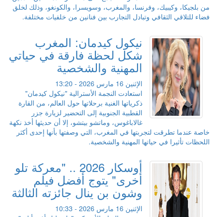
من بلجيكا، وكيبيك، وفرنسا، والمغرب، وسويسرا، والكونغو، وذلك لخلق
فضاء للتلاقي الثقافي وتبادل التجارب بين فنانين من خلفيات مختلفة.
نيكول كيدمان: المغرب
شكل لحظة فارقة في حياتي
المهنية والشخصية
الإثنين 16 مارس 2026 - 13:20
استعادت النجمة الأسترالية "نيكول كيدمان"
ذكرياتها الغنية برحلاتها حول العالم، من القارة
القطبية الجنوبية إلى التحضير لزيارة جزر
غالاباغوس، وماتشو بيتشو، إلا أن حديثها أخذ نكهة
خاصة عندما تطرقت لتجربتها في المغرب، التي وصفتها بأنها إحدى أكثر
اللحظات تأثيرا في حياتها المهنية والشخصية.
أوسكار 2026 .. "معركة تلو
أخرى" يتوج أفضل فيلم
وشون بن ينال جائزته الثالثة
الإثنين 16 مارس 2026 - 10:33