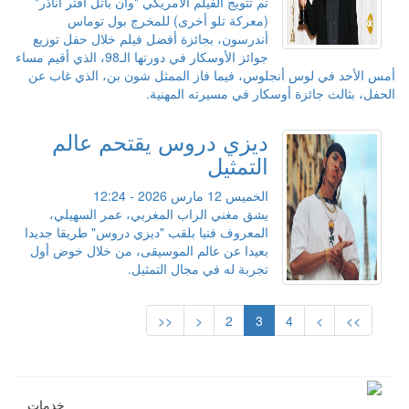
تم تتويج الفيلم الأمريكي "وان باتل أفتر أناذر"
(معركة تلو أخرى) للمخرج بول توماس
أندرسون، بجائزة أفضل فيلم خلال حفل توزيع
جوائز الأوسكار في دورتها الـ98، الذي أقيم مساء
أمس الأحد في لوس أنجلوس، فيما فاز الممثل شون بن، الذي غاب عن
الحفل، بثالث جائزة أوسكار في مسيرته المهنية.
ديزي دروس يقتحم عالم
التمثيل
الخميس 12 مارس 2026 - 12:24
يشق مغني الراب المغربي، عمر السهيلي،
المعروف فنيا بلقب "ديزي دروس" طريقا جديدا
بعيدا عن عالم الموسيقى، من خلال خوض أول
تجربة له في مجال التمثيل.
<<
<
2
3
4
>
>>
خدمات