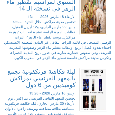
السنوي لمراسيم تقطير ماء
الزهر في نسخته الـ 14
الأربعاء 18 مارس 2026 - 13:11
تحتضن مدينة مراكش، خلال الفترة الممتدة
مابين 22 مارس الجاري، و12 أبريل المقبل،
فعاليات الدورة الرابعة عشرة لفعاليات "زهرية
مراكش..موسم تقطير ماء الزهر"، التراث
الوطني المسجل في قائمة التراث الثقافي غير المادي لمنظمة الايسيسكو،
احتفاء بقدوم فصل الربيع، وبتقاليد تقطير ماء الزهر وطقوسها المغربية
العريقة، وهي طقوس حضارية ضاربة في جذور تاريخ المدينة الحمراء،
وتكرس مدينة مراكش عاصمة تقطير ماء الزهر في المغرب الكبير.
ليلة فكاهية فرنكفونية تجمع
بالمعهد الفرنسي بمراكش
كوميديين من 6 دول
الإثنين 16 مارس 2026 - 13:28
يحتضن المعهد الثقافي الفرنسي بمراكش، يوم
الأربعاء 25 مارس الجاري، ليلة فكاهية فرنكفونية
استتنائية، بطاقة مضاعفة وبرمجة زاخرة بالألوان
المتنوعة، تجمع على منصة واحدة فنانين قادمين