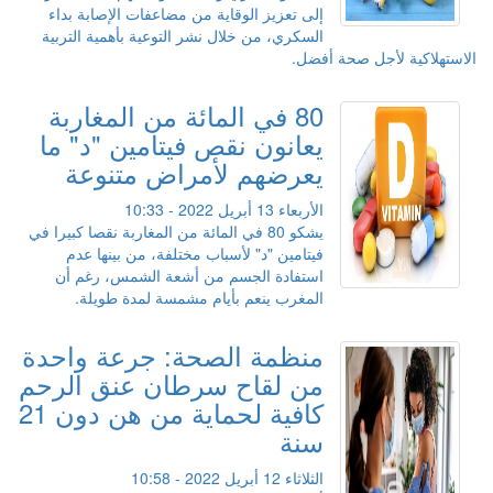
إلى تعزيز الوقاية من مضاعفات الإصابة بداء
السكري، من خلال نشر التوعية بأهمية التربية
الاستهلاكية لأجل صحة أفضل.
80 في المائة من المغاربة
يعانون نقص فيتامين "د" ما
يعرضهم لأمراض متنوعة
الأربعاء 13 أبريل 2022 - 10:33
يشكو 80 في المائة من المغاربة نقصا كبيرا في
فيتامين "د" لأسباب مختلفة، من بينها عدم
استفادة الجسم من أشعة الشمس، رغم أن
المغرب ينعم بأيام مشمسة لمدة طويلة.
منظمة الصحة: جرعة واحدة
من لقاح سرطان عنق الرحم
كافية لحماية من هن دون 21
سنة
الثلاثاء 12 أبريل 2022 - 10:58