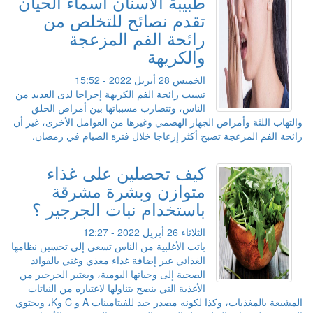
طبيبة الأسنان أسماء الحيان
تقدم نصائح للتخلص من
رائحة الفم المزعجة
والكريهة
الخميس 28 أبريل 2022 - 15:52
تسبب رائحة الفم الكريهة إحراجا لدى العديد من
الناس، وتتضارب مسبباتها بين أمراض الحلق
والتهاب اللثة وأمراض الجهاز الهضمي وغيرها من العوامل الأخرى، غير أن
رائحة الفم المزعجة تصبح أكثر إزعاجا خلال فترة الصيام في رمضان.
كيف تحصلين على غذاء
متوازن وبشرة مشرقة
باستخدام نبات الجرجير ؟
الثلاثاء 26 أبريل 2022 - 12:27
باتت الأغلبية من الناس تسعى إلى تحسين نظامها
الغذائي عبر إضافة غذاء مغذي وغني بالفوائد
الصحية إلى وجباتها اليومية، ويعتبر الجرجير من
الأغذية التي ينصح بتناولها لاعتباره من النباتات
المشبعة بالمغذيات، وكذا لكونه مصدر جيد للفيتامينات A و C وK، ويحتوي