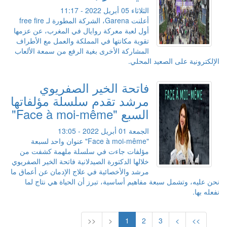
الثلاثاء 05 أبريل 2022 - 11:17
أعلنت Garena، الشركة المطورة لـ free fire
أول لعبة معركة روايال في المغرب، عن عزمها
تقوية مكانتها في المملكة والعمل مع الأطراف
المشاركة الأخرى بغية الرفع من سمعة الألعاب
الإلكترونية على الصعيد المحلي.
فاتحة الخير الصفريوي
مرشد تقدم سلسلة مؤلفاتها
السبع "Face à moi-même"
الجمعة 01 أبريل 2022 - 13:05
"Face à moi-même" عنوان واحد لسبعة
مؤلفات جاءت في سلسلة ملهمة كشفت من
خلالها الدكتورة الصيدلانية فاتحة الخير الصفريوي
مرشد والأخصائية في علاج الإدمان عن أعماق ما
نحن عليه، وتشمل سبعة مفاهيم أساسية، تبرز أن الحياة هي نتاج لما
نفعله بها.
<<
<
1
2
3
>
>>