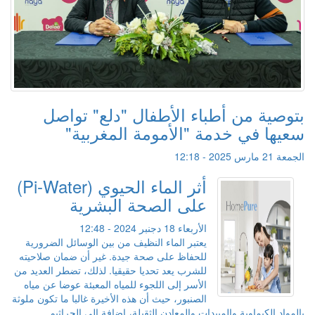
بتوصية من أطباء الأطفال "دلع" تواصل
سعيها في خدمة "الأمومة المغربية"
الجمعة 21 مارس 2025 - 12:18
أثر الماء الحيوي (Pi-Water)
على الصحة البشرية
الأربعاء 18 دجنبر 2024 - 12:48
يعتبر الماء النظيف من بين الوسائل الضرورية
للحفاظ على صحة جيدة. غير أن ضمان صلاحيته
للشرب يعد تحديا حقيقيا. لذلك، تضطر العديد من
الأسر إلى اللجوء للمياه المعبئة عوضا عن مياه
الصنبور، حيث أن هذه الأخيرة غالبا ما تكون ملوثة
بالمواد الكيماوية والمبيدات والمعادن الثقيلة، إضافة إلى الجراثيم