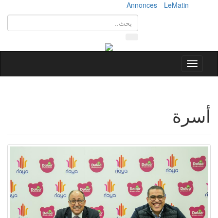
Annonces
LeMatin
Toggle
navigation
أسرة