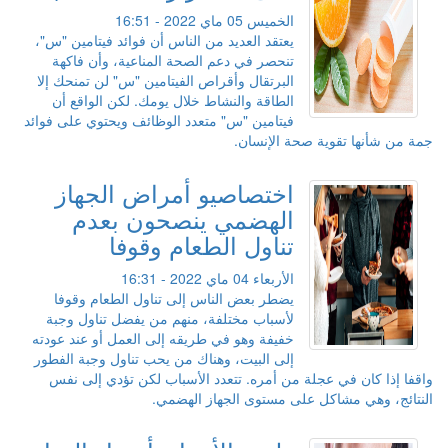
الخميس 05 ماي 2022 - 16:51
يعتقد العديد من الناس أن فوائد فيتامين "س"،
تنحصر في دعم الصحة المناعية، وأن فاكهة
البرتقال وأقراص الفيتامين "س" لن تمنحك إلا
الطاقة والنشاط خلال يومك. لكن الواقع أن
فيتامين "س" متعدد الوظائف ويحتوي على فوائد
جمة من شأنها تقوية صحة الإنسان.
اختصاصيو أمراض الجهاز
الهضمي ينصحون بعدم
تناول الطعام وقوفا
الأربعاء 04 ماي 2022 - 16:31
يضطر بعض الناس إلى تناول الطعام وقوفا
لأسباب مختلفة، منهم من يفضل تناول وجبة
خفيفة وهو في طريقه إلى العمل أو عند عودته
إلى البيت، وهناك من يحب تناول وجبة الفطور
واقفا إذا كان في عجلة من أمره. تتعدد الأسباب لكن تؤدي إلى نفس
النتائج، وهي مشاكل على مستوى الجهاز الهضمي.