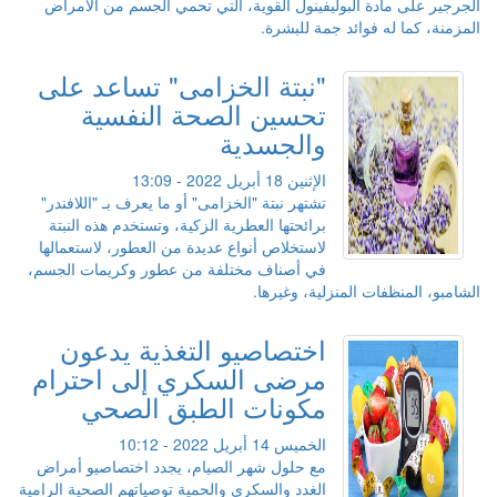
الجرجير على مادة البوليفينول القوية، التي تحمي الجسم من الأمراض
المزمنة، كما له فوائد جمة للبشرة.
"نبتة الخزامى" تساعد على
تحسين الصحة النفسية
والجسدية
الإثنين 18 أبريل 2022 - 13:09
تشتهر نبتة "الخزامى" أو ما يعرف بـ "اللافندر"
برائحتها العطرية الزكية، وتستخدم هذه النبتة
لاستخلاص أنواع عديدة من العطور، لاستعمالها
في أصناف مختلفة من عطور وكريمات الجسم،
الشامبو، المنظفات المنزلية، وغيرها.
اختصاصيو التغذية يدعون
مرضى السكري إلى احترام
مكونات الطبق الصحي
الخميس 14 أبريل 2022 - 10:12
مع حلول شهر الصيام، يجدد اختصاصيو أمراض
الغدد والسكري والحمية توصياتهم الصحية الرامية