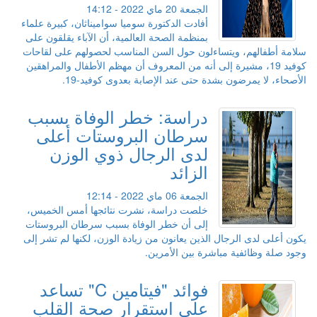
الجمعة 20 ماي 2022 - 14:12
أفادت الدكتورة سوميا سواميناثان، كبيرة علماء
بمنظمة الصحة العالمية، أن الآباء يقلقون على
سلامة أطفالهم، ويتساءلون حول السن المناسب لحصولهم على لقاحات
كوفيد 19، مشيرة إلى أنه من المعروف أن مهظم الأطفال والمراهقين
الأصحاء، لا يمرضون بشدة حتى عند الإصابة بعدوى كوفيد-19.
دراسة: خطر الوفاة بسبب
سرطان البروستات أعلى
لدى الرجال ذوي الوزن
الزائد
الجمعة 06 ماي 2022 - 12:14
خلصت دراسة، نشرت نتائجها أمس الخميس،
إلى أن خطر الوفاة بسبب سرطان البروستات
يكون أعلى لدى الرجال الذين يعانون من زيادة الوزن، لكنها لم تشر إلى
وجود صلة وظائفية مباشرة بين الأمرين.
فوائد "فيتامين C" تساعد
على استقرار صحة القلب