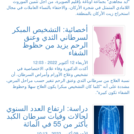
"ايد مجاهدي" بجماعة أوناغة بإقليم الصويرة، من أجل تثمين الموروث
اللامادي المتمثل في شجرة الأركان، والاحتفاء بالنساء العاملات في مجال
استخراج زيت الأركان بالمنطقة.
أخصائية: التشخيص المبكر
لسرطاني الثدي وعنق
الرحم يزيد من حظوظ
الشفاء
الأربعاء 12 أكتوبر 2022 - 12:03
أكدت الدكتورة وفاء علام، الاختصاصية في
تشخيص وعلاج الأورام وأمراض السرطان، أن
نسبة العلاج من سرطاني الثدي وعنق الرحم تتغير حسب مراحل المرض،
مشددة على أنه "كلما كان التشخيص مبكرا يكون العلاج سهلا وحظوظ
الشفاء تكون كبيرة".
دراسة: ارتفاع العدد السنوي
لحالات وفيات سرطان الكبد
بأكثر من 55 في المائة
الأحد 09 أكتوبر 2022 - 10:13