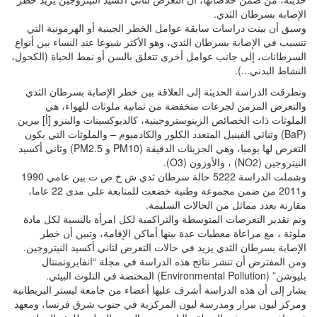
الإصابة بسرطان الثدي.
وسبق أن بينت دراسات سابقة عوامل الخطر الجينية أو الهرمونية التي
تتسبب في الإصابة بسرطان الثدي، وهو الأكثر شيوعا عند النساء بين أنواع
السرطانات، إلى جانب عوامل أخرى تتعلق بالسن أو نمط الحياة (الكحول،
النشاط البدني...).
وتطرقت الدراسة الحديثة إلى العلاقة بين خطر الإصابة بسرطان الثدي
والتعرض المزمن لجرعات منخفضة من ثمانية ملوثات للهواء، هي
الملوثات ذات الخصائص الزينوستروجينية، كالديوكسينات والبنزو [أ] بيرين
(BaP) وثنائي الفينيل المتعدد الكلور والكادميوم – والملوثات التي يكون
التعرض لها يوميا، وهي الجزيئات الدقيقة (PM10 و PM2.5) وثاني أكسيد
النيتروجين (NO2) ، والأوزون (O3).
وشملت الدراسة 5222 حالة سرطان ثدي ش خ ص ت بين عامي 1990
و2011 من ضمن مجموعة وطنية خضعت للمتابعة على مدى 22 عاما،
مقارنة بعدد مماثل من الحالات السليمة.
وتم تقدير التعرضات المتوسطة والتراكمية لكل امرأة بالنسبة لكل مادة
ملوثة ، مع مراعاة معطيات عدة بينها أماكن الإقامة، وتبين أن خطر
الإصابة بسرطان الثدي يزيد في حالات التعرض لثاني أكسيد النيتروجين.
ومن المفترض أن تنشر نتائج هذه الدراسة في مجلة “انفايرونمنتال
بليوشن” (Environmental Pollution) المختصة في التلوث البيئي.
يشار إلى أن هذه الدراسة أشرف عليها أعضاء من جامعة ليستر البريطانية
ومركز ليون بيرار ومدرسة ليون المركزية في جنوب شرق فرنسا، ومعهد