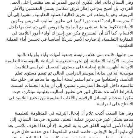
وفي السياق ذاته، أفاد البكري أن دور المدير لم يعد مقتصرا على العمل
الفردي، بل أصبح يتم في إطار فريق متكامل يشمل المفتشين والأطر
التربوية، وهو ما يساهم في تعزيز فعالية العملية التعليمية، مشيرا إلى أن
"المدرسة الرائدة" لعبت دورا كبيرا في تطوير أساليب التدريس وتكوين
الأساتذة تكوينا متينا يتماشى مع البرامج والدروس التي يتم تقديمها داخل
الأقسام، كما أكد أن المشروع مكن من إشراك أولياء أمور التلاميذ في
المقاربة التعليمية، إذ صارت الأسر شريكا أساسيا في تحسين أداء العملية
التعليمية.
من جانبها، قالت منى علام، رئيسة جمعية أمهات وآباء وأولياء تلاميذ
مدرسة الأوداية الابتدائية، إن تجربة «مدرسة الريادة» بالمؤسسة التعليمية
الأوداية أظهرت نتائج إيجابية على مستوى التحصيل الدراسي للتلاميذ،
موضحة أنه في بداية الموسم الدراسي الحالي تم تقييم مستوى تعلم
التلاميذ، واستفادوا من دعم استمر لستة أسابيع، ما ساهم في خلق بيئة
تنافسية داخل الوسط المدرسي، مشيرة إلى أن بداية التعلمات اتسمت
بانخراط الأساتذة بشكل كبير في تطبيق أساليب تعليمية مبتكرة، حيث
مكن استخدام الوسائل الرقمية والألعاب التعليمية من تحفيز التلاميذ في
الانفتاح على الدراسة.
وفي هذا الصدد، أكدت علام أن إدخال الترفيه في المنظومة التعليمية
ساهم بشكل كبير في تعزيز عملية التعلم، مشيرة، في هذا السياق، إلى
أولياء الأمور انتابهم القلق في بداية التجربة، إلا أن هذا الخوف تلاشى بعد
أن عاينوا أثرها الإيجابي، خاصة التقدم الملحوظ الذي حققته خلال فترة
زمنية قصيرة على مستوى التعلمات، حيث كانت حصيلة النتائج مشرفة،