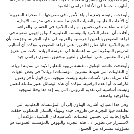
وأظهرت تحسنا في الأداء الدراسي للتلاميذ.
وأوضحت رئيسة جمعية أولياء الأمور، في تصريحها لـ"الصحراء المغربية"،
أن الألعاب التعليمية والتقنيات الحديثة المعتمدة في مدرسة الأوداية
الرائدة، ساهمت في تحسين مهارات التلاميذ في الحساب والقراءة،
وأفادت أن معظم التلاميذ بالمؤسسة التعليمية كانوا يواجهون صعوبة في
قراءة النصوص باللغتين الفرنسية والعربية في بداية التجربة، وجزمت بأن
جميع التلاميذ حاليا صاروا قادرين على قراءة النصوص، مؤكدة أن أساليب
التدريس المبتكرة التي تم اعتمادها في مدرسة الريادة مكنت من تعزيز
قدرة المتعلمين على التواصل والتعبير وتحقيق مستوى دراسي جيد.
وأوضحت عائشة الهناوي، مفتشة تربوية للتعليم الابتدائي بمدينة الرباط،
أن التفاوتات التي شهدها مشروع "مؤسسات الريادة" في بعض الجهات
أثناء تنزيله، تعود لأسباب تقنية وليست منهجية، من قبيل تأخر وصول
الكراسات أو العدة الرقمية، مؤكدة أن هذه الوسائل تعتبر مكملة للعمل
وليست أساسية في تقديم الدروس، التي يتم إعدادها وفقا لمنهجية
بيداغوجية واضحة.
وفي هذا السياق، أشارت الهناوي إلى أن المؤسسات التعليمية التي
انطلقت فيها التجربة في ظروف جيدة ومهيأة بالشكل المطلوب حققت
نتائج إيجابية في تحسين التعلمات الأساسية لدى التلاميذ، مؤكدة أن
الاستمرار في تطوير أداء هذه التجربة والنهوض بالمؤسسة العمومية هو
مسؤولية مشتركة بين الجميع.