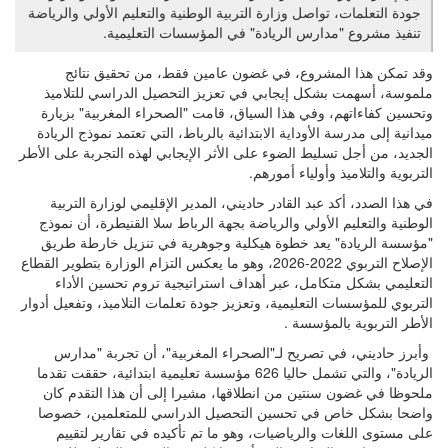
جودة التعلمات، تواصل وزارة التربية الوطنية والتعليم الأولي والرياضة
تنفيذ مشروع "مدارس الريادة" في المؤسسات التعليمية.
وقد تمكن هذا المشروع، في غضون عامين فقط، من تحقيق نتائج
ملموسة، أسهمت بشكل إيجابي في تعزيز التحصيل الدراسي للتلاميذ
وتحسين كفاءاتهم، وفي هذا السياق، قامت "الصحراء المغربية" بزيارة
ميدانية إلى مدرسة الأوداية الابتدائية بالرباط، التي تعتمد نموذج الريادة
الجديد، من أجل تسليط الضوء على الأثر الإيجابي لهذه التجربة على الأطر
التربوية والتلاميذ وأولياء أمورهم.
في هذا الصدد، أكد عبد القادر حاديني، المدير الإقليمي لوزارة التربية
الوطنية والتعليم الأولي والرياضة بجهة الرباط سلا القنيطرة، أن نموذج
"مؤسسة الريادة" يعد خطوة هيكلية وجوهرية في تنزيل خارطة طريق
الإصلاح التربوي 2022-2026، وهو ما يعكس التزام الوزارة بتطوير القطاع
التعليمي بشكل متكامل، عبر أهداف استراتيجية تروم تحسين الأداء
التربوي للمؤسسات التعليمية، وتعزيز جودة تعلمات التلاميذ، وتفعيل أدوار
الأطر التربوية بالمؤسسة .
وأبرز حاديني، في تصريح لـ"الصحراء المغربية"، أن تجربة "مدارس
الريادة"، والتي تشمل حاليا 626 مؤسسة تعليمية ابتدائية، حققت تقدما
ملحوظا في غضون سنتين من انطلاقها، مشيرا إلى أن هذا التقدم كان
واضحا بشكل خاص في تحسين التحصيل الدراسي للمتعلمين، خصوصا
على مستوى اللغات والرياضيات، وهو ما تم تأكيده في تقارير لتقييم