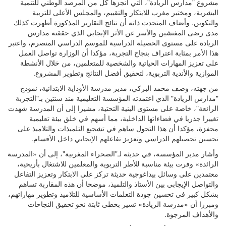
مشروع "مدارس الريادة"، التي أنجزها كل من المرصد الوطني للتنمية
البشرية، ومختبر مغرب للابتكار والتقييم، والمجلس الأعلى للتربية
والتكوين. وأضاف المتحدث ذاته أن نتائج التقارير المذكورة أظهرت كذلك
مدى رضى المفتشين والأسر عن الأثر الإيجابي الذي حققته مدارس
الريادة على مستوى الحصيلة الدراسية للموسم الدراسي المنصرم، واعتبر
هذا الأمر بمثابة اعتراف بنجاح التجربة، مؤكدا أن الوزارة تواصل العمل
على تعزيز المهارات الحياتية والشخصية للمتعلمين، من خلال الأنشطة
الموازية والأندية التربوية، لتحقيق أفضل النتائج وتطوير المشروع.
من جهته، وصف محمد البركي، مدير مدرسة الأوداية الابتدائية، نموذج
"مدارس الريادة" الذي اعتمدته المؤسسة التعليمية منذ سنتين بـ"التجربة
الرائعة"، خاصة على مستوى البنية التحتية، مشيرا إلى أن المدرسة شهدت
تغييرا جذريا في فضاءاتها الداخلية، مما أسهم في خلق بيئة تعليمية
محفزة، مؤكدا أن هذا التحول ساهم في تشجيع التلميذات والتلاميذ على
تحسين تحصيلهم الدراسي وتعزيز تفاعلهم الإيجابي داخل الأقسام.
وأشار مدير المؤسسة، في حديثه لـ"الصحراء المغربية"، إلى أن «المدرسة
الرائدة» وفرت بيئة مناسبة للأطر التربوية والمعلمين للاشتغال بأريحية،
معتمدين على وسائل بيداغوجية حديثة تركز على الابتكار وتعزيز التفاعل
والتواصل الإيجابي بين الأستاذ والتلميذ، موضحا أن هذه المقاربة تساهم
بشكل كبير في تحسين جودة التعلمات الأساسية للتلاميذ وتطوير مهاراتهم،
ومبرزا أن «مدرسة الريادة» تسير بخطى ثابتة نحو تحقيق النجاحات
والأهداف المرجوة.