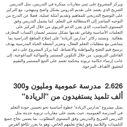
ويركز المشروع على تبني مقاربات مبتكرة في التدريس، مثل التدريس
الصريح الذي يعتمد على تقديم الدروس بشكل واضح ومنهجي، مع التركيز
على التوضيح التدريجي للمفاهيم وتقديم أمثلة عملية، فضلا عن التدرج من
التوجيه المباشر إلى الاستقلالية في التعلم، كما يشمل التدريس وفق
المستوى المناسب، الذي يعزز الدعم التربوي من خلال التركيز على
التعلمات الأساسية وقياس تقدمها بشكل مستمر لضمان اكتساب المعارف
بفعالية. وتستند ركائز "مدارس الريادة" على إصلاح المناهج الدراسية بما
يتماشى مع متطلبات التعلم الفعال، وتعزيز أنشطة الحياة المدرسية بهدف
ترسيخ قيم التفتح والمواطنة والانضباط، كما يركز المشروع على دعم
الفاعلين التربويين، من خلال التكوين المستمر والمواكبة البيداغوجية، إلى
جانب إرساء حكامة تربوية محكمة تعتمد على التتبع المستمر والتقييم
لتحقيق الأهداف المرجوة.
2.626 مدرسة عمومية ومليون و300
ألف تلميذ يستفيدون من "الريادة"
يمثل مشروع "مدارس الريادة" خطوة أساسية نحو تحسين جودة التعلم
في المدرسة العمومية، حيث يعتمد على مقاربات تربوية حديثة مثل
التدريس الصريح والتدريس وفق المستوى المطلوب، بما يضمن نجاح جميع
التلميذات والتلاميذ وفق إيقاع تعلمهم الخاص، وهو ما يعزز تكافؤ الفرص