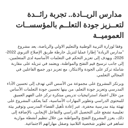
مدارس الريــادة.. تجربة رائــدة
لتعــزيز جودة التعلــم بالمؤسســات
العموميــة
وفقا لوزارة التربية الوطنية والتعليم الاولي والرياضة، يعد مشروع
"مدارس الريادة" إطارا عمليا لتنزيل خارطة طريق الإصلاح التربوي 2022-
2026، ويهدف إلى تعزيز التحكم في التعلمات الأساسية لدى المتعلمين،
إلى جانب ترسيخ قيم التفتح والمواطنة، ويعتمد في تنزيله على مقاربة
شاملة تركز على الجودة والابتكار، مع تعزيز دور جميع الفاعلين في
المجالي التعلمي.
ويرتكز المشروع على مجموعة من الأسس التي تهدف إلى تحسين الأداء
المدرسي وتعزيز جودة التعلم، من بينها تحسين جودة التعلمات الأساس
من خلال اعتماد استراتيجيات تدريس مبتكرة تركز على الفهم العميق
للمحتوى الدراسي وتطوير المهارات الأساسية، كما يعكف المشروع على
تهيئة بيئة مدرسية محفزة، عبر إعادة تأهيل الفضاء المدرسي وتوفير بيئة
تعليمية تشجع على التحصيل الدراسي والتفاعل الإيجابي، بالإضافة إلى
ذلك، يعزز المشروع التفتح والمواطنة من خلال تنظيم أنشطة موازية
تساهم في تطوير شخصية التلاميذ وصقل مهاراتهم الاجتماعية.