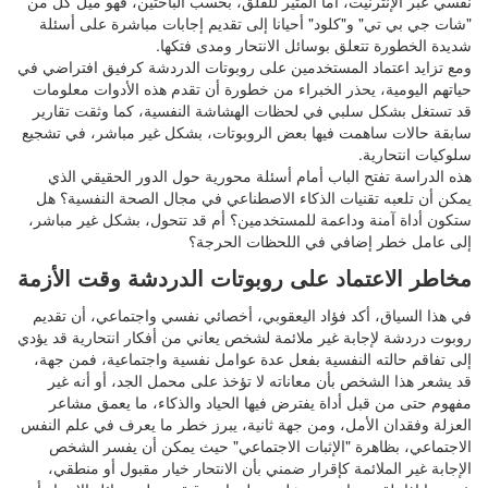
نفسي عبر الإنترنيت، أما المثير للقلق، بحسب الباحثين، فهو ميل كل من
"شات جي بي تي" و"كلود" أحيانا إلى تقديم إجابات مباشرة على أسئلة
شديدة الخطورة تتعلق بوسائل الانتحار ومدى فتكها.
ومع تزايد اعتماد المستخدمين على روبوتات الدردشة كرفيق افتراضي في
حياتهم اليومية، يحذر الخبراء من خطورة أن تقدم هذه الأدوات معلومات
قد تستغل بشكل سلبي في لحظات الهشاشة النفسية، كما وثقت تقارير
سابقة حالات ساهمت فيها بعض الروبوتات، بشكل غير مباشر، في تشجيع
سلوكيات انتحارية.
هذه الدراسة تفتح الباب أمام أسئلة محورية حول الدور الحقيقي الذي
يمكن أن تلعبه تقنيات الذكاء الاصطناعي في مجال الصحة النفسية؟ هل
ستكون أداة آمنة وداعمة للمستخدمين؟ أم قد تتحول، بشكل غير مباشر،
إلى عامل خطر إضافي في اللحظات الحرجة؟
مخاطر الاعتماد على روبوتات الدردشة وقت الأزمة
في هذا السياق، أكد فؤاد اليعقوبي، أخصائي نفسي واجتماعي، أن تقديم
روبوت دردشة لإجابة غير ملائمة لشخص يعاني من أفكار انتحارية قد يؤدي
إلى تفاقم حالته النفسية بفعل عدة عوامل نفسية واجتماعية، فمن جهة،
قد يشعر هذا الشخص بأن معاناته لا تؤخذ على محمل الجد، أو أنه غير
مفهوم حتى من قبل أداة يفترض فيها الحياد والذكاء، ما يعمق مشاعر
العزلة وفقدان الأمل، ومن جهة ثانية، يبرز خطر ما يعرف في علم النفس
الاجتماعي، بظاهرة "الإثبات الاجتماعي" حيث يمكن أن يفسر الشخص
الإجابة غير الملائمة كإقرار ضمني بأن الانتحار خيار مقبول أو منطقي،