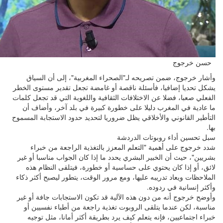
حسن خرجوج
وأشار خرجوج، ضمن تصريحه لـ"الصحراء المغربية"، إلى أن السياق
يشكل تحديا إضافيا، فأسئلة ناقصة أو غامضة تجعل تقدير مستوى الخطر
الفعلي صعبا، فضلا عن الاختلافات الثقافية واللغوية التي قد تجعل كلمات
ما عادية في المغرب دليلا على خطورة كبيرة في بلد آخر، وأضاف أن
التأطير القانوني والأخلاقي يظل ضروريا لتحديد حدود الاستجابة المسموح
بها.
سبل تحسين أداء روبوتات الدردشة
شدد خرجوج على أهمية "التعلم المعزز بالتغذية الراجعة من خبراء
بشريين"، حيث أن الخبير البشري يحدد ما إذا كان الجواب مناسبا أو غير
لائق، أو إذا كان يحتوي على حساسية أو خطورة، فيتلقى النظام هذه
الملاحظات ويعاد تدريبه عليها، ومع مرور الوقت، يتطور ليصبح أكثر ذكاء
وأكثر إنسانية في ردوده.
وأوضح خرجوج أنه من دون هذه الآلية قد تكون الاستجابات جافة أو غير
مناسبة، لكن عندما يتلقى الروبوت تغذية راجعة من أطباء نفسيين أو
خبراء اجتماعيين، فإنه يتعلم كيف يرد بطريقة أكثر أمانا، مثل توجيه