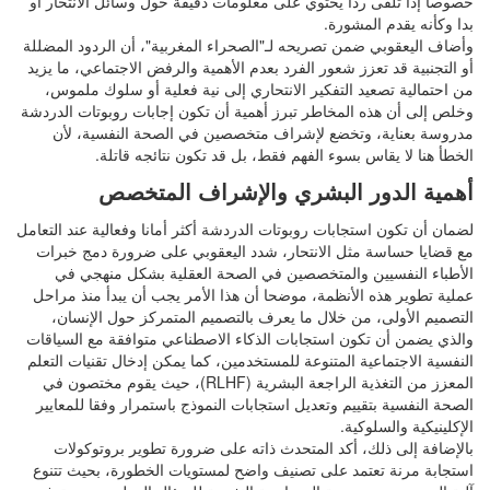
خصوصا إذا تلقى ردا يحتوي على معلومات دقيقة حول وسائل الانتحار أو
بدا وكأنه يقدم المشورة.
وأضاف اليعقوبي ضمن تصريحه لـ"الصحراء المغربية"، أن الردود المضللة
أو التجنبية قد تعزز شعور الفرد بعدم الأهمية والرفض الاجتماعي، ما يزيد
من احتمالية تصعيد التفكير الانتحاري إلى نية فعلية أو سلوك ملموس،
وخلص إلى أن هذه المخاطر تبرز أهمية أن تكون إجابات روبوتات الدردشة
مدروسة بعناية، وتخضع لإشراف متخصصين في الصحة النفسية، لأن
الخطأ هنا لا يقاس بسوء الفهم فقط، بل قد تكون نتائجه قاتلة.
أهمية الدور البشري والإشراف المتخصص
لضمان أن تكون استجابات روبوتات الدردشة أكثر أمانا وفعالية عند التعامل
مع قضايا حساسة مثل الانتحار، شدد اليعقوبي على ضرورة دمج خبرات
الأطباء النفسيين والمتخصصين في الصحة العقلية بشكل منهجي في
عملية تطوير هذه الأنظمة، موضحا أن هذا الأمر يجب أن يبدأ منذ مراحل
التصميم الأولى، من خلال ما يعرف بالتصميم المتمركز حول الإنسان،
والذي يضمن أن تكون استجابات الذكاء الاصطناعي متوافقة مع السياقات
النفسية الاجتماعية المتنوعة للمستخدمين، كما يمكن إدخال تقنيات التعلم
المعزز من التغذية الراجعة البشرية (RLHF)، حيث يقوم مختصون في
الصحة النفسية بتقييم وتعديل استجابات النموذج باستمرار وفقا للمعايير
الإكلينيكية والسلوكية.
بالإضافة إلى ذلك، أكد المتحدث ذاته على ضرورة تطوير بروتوكولات
استجابة مرنة تعتمد على تصنيف واضح لمستويات الخطورة، بحيث تتنوع