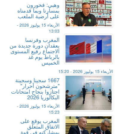
وهبي: فخورون
بمسارنا وبما قدمناه
على أرضية الملعب
الأربعاء 15 يوليوز 2026 -
13:03
المغرب وفرنسا
يعقدان دورة جديدة من
الاجتماع رفيع المستوى
بالرباط يوم غد
الخميس
الأربعاء 15 يوليوز 2026 - 15:20
1667 سجينا وسجينة
"مترشحون أحرار"
اجتازوا بنجاح امتحانات
البكالوريا 2026
الأربعاء 15 يوليوز 2026 -
15:23
المغرب يوقع على
الاتفاق المتعلق
بمشاركته في قوة