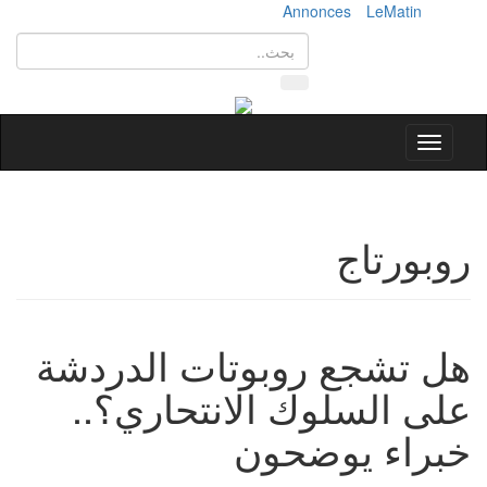
Annonces
LeMatin
Toggle
navigation
روبورتاج
هل تشجع روبوتات الدردشة
على السلوك الانتحاري؟..
خبراء يوضحون