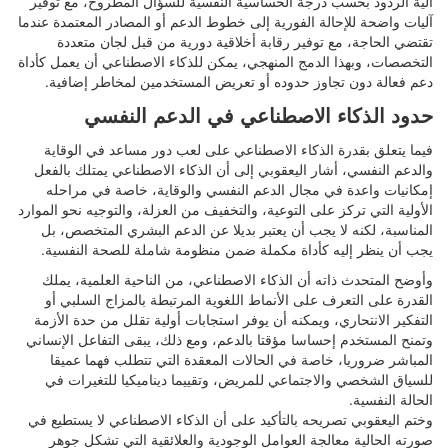
آلية الردود بحسب درجة الحساسية النفسية للسؤال المطروح، مع توفير
آليات واضحة للإحالة الفورية إلى خطوط الدعم أو المصادر المعتمدة عندما
تقتضي الحاجة، مع توفير رقابة أخلاقية دورية من قبل لجان متعددة
التخصصات، وبهذا الدمج المنهجي، يمكن للذكاء الاصطناعي أن يعمل كأداة
دعم فعالة دون تجاوز حدوده أو تعريض المستخدمين لمخاطر إضافية.
حدود الذكاء الاصطناعي في الدعم النفسي
فيما يتعلق بقدرة الذكاء الاصطناعي على لعب دور مساعد في الوقاية
والدعم النفسي، أشار اليعقوبي إلى أن الذكاء الاصطناعي يمتلك بالفعل
إمكانيات واعدة في مجال الدعم النفسي والوقاية، خاصة في مراحله
الأولية التي تركز على التوعية، والتخفيف من العزلة، والتوجيه نحو الموارد
المناسبة، لكنه لا يجب أن يعتبر بديلا عن الدعم البشري المتخصص، بل
يجب أن ينظر إليه كأداة مكملة ضمن منظومة شاملة للصحة النفسية.
وأوضح المتحدث ذاته أن الذكاء الاصطناعي، من الناحية العلمية، يملك
القدرة على التعرف على الأنماط اللغوية المرتبطة بالمزاج السلبي أو
التفكير الانتحاري، ويمكنه أن يوفر استجابات أولية تقلل من حدة الأزمة
وتمنح المستخدم إحساسا مؤقتا بالدعم، ومع ذلك، يبقى التفاعل الإنساني
المباشر ضروريا، خاصة في الحالات المعقدة التي تتطلب فهما عميقا
للسياق الشخصي والاجتماعي للمريض، وتقييما ديناميكيا للتغيرات في
الحالة النفسية.
وختم اليعقوبي تصريحه بالتأكيد على أن الذكاء الاصطناعي لا يستطيع في
صورته الحالية معالجة العوامل الوجودية والعلائقية التي تشكل جوهر