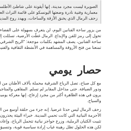
الصويرة ليست مجرد مدينة، إنها أيقونة على شاطئ الأطلسي،
معمارية وفنية نادرة وضعتها اليونسكو على قائمة التراث الع
زحف الرمال الذي يخنق الأزقة والساحات، ويهدد روح المدين
تحول إلى رمز للفن والإبداع. الرمال غطّت الأرضية، تسللت إ
ساحة الفنانين، يصف المشهد بكلمات موجعة: "الريح الشرقي يج
تمنعنا من فتح الأروقة والمساهمة في الأنشطة الثقافية والفنية 
حصار يومي
مع كل صباح، تصل الرياح الشرقية محملة بآلاف الأطنان من ال
ودور الضيافة. حتى مداخل المقابر لم تسلم. المقاهي والمتاجر ت
يرون في هذه الظاهرة أكثر من مجرد إزعاج، إنها معركة يومية 
والسياح.
زحف الرمال ليس حدثا عرضيا. إنه جزء من حلقة أوسع من الت
الأحزمة النباتية التي كانت تحمي المدينة. خبراء البيئة يحذرو
تثبيت الكثبان الرملية، وزرع حواجز نباتية تتحمل الرياح، وإع
لكن هذه الحلول تظل رهينة غياب إرادة سياسية قوية، وتنس