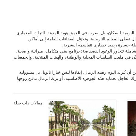
 اليومية للسكان، بل يضرب في العمق هوية المدينة. التراث المعماري
ل تغطي المعالم التاريخية، وتحوّل الفضاءات العامة إلى أماكن
اطة خسارة رصيد حضاري تتقاسمه البشرية.
املة تتجاوز الوعود الفضفاضة: برنامج بيئي متكامل، ميزانية واضحة،
 في ملعب السلطات المحلية والوطنية، والهيئات المنتخبة، والجمعيات
ن تُترك اليوم رهينة الرمال. إنقاذها ليس خيارا ثانويا، بل مسؤولية
حرك العاجل لحماية هذه الجوهرة الأطلسية، أو ترك الرمال تدفن روحها
مقالات ذات صلة