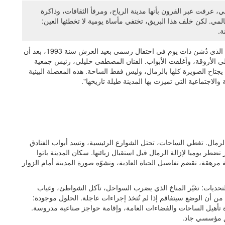
 عرفت عبر القرون بأنها مدينة الرياح، ومرفأ الثقافات، وذاكرة
المي. لكن خلف هذا البريق، تختفي مأساة يومية لا تخطئها العين:
ة.
من يزور ساحة الفنانين اليوم، لن يتعرف بسهولة على الفضاء الذي دُشن ذات يوم في احتفال رسمي بعيد العرش سنة 1993، بعد أن
لى الأروقة، وأغلقت الأبواب. الفنان المصطفى خليلي، رئيس جمعية
تاح الصويرة كلها بالرمال، وليس فقط الساحة. هذه المعضلة البيئية
والاجتماعية التي تميزت بها المدينة طيلة تاريخها".
رمال. تغطي الساحات، تحتل الشوارع الرئيسية، وتسد أبواب الفنادق
ضطر يوميا لإزالة الرمال قبل استقبال زبائنها. سكان المدينة باتوا
مرهقة، تقضم تفاصيل الحياة العادية، وتشوّه صورة المدينة أمام الزوار
حديات: تغيّر المناخ الذي يضرب السواحل، تآكل الشواطئ، وغياب
ن من أن الوضع سيتفاقم إذا لم تُتخذ إجراءات عاجلة. الحلول موجودة:
ادة تأهيل الساحات والفضاءات العامة، وإقامة حواجز صناعية مدروسة.
يق مؤسسي جاد.