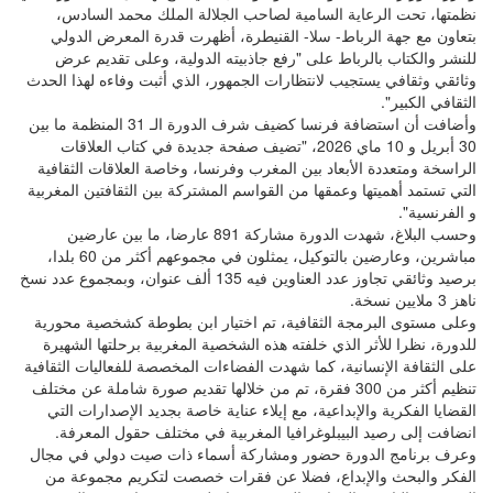
نظمتها، تحت الرعاية السامية لصاحب الجلالة الملك محمد السادس،
بتعاون مع جهة الرباط- سلا- القنيطرة، أظهرت قدرة المعرض الدولي
للنشر والكتاب بالرباط على "رفع جاذبيته الدولية، وعلى تقديم عرض
وثائقي وثقافي يستجيب لانتظارات الجمهور، الذي أثبت وفاءه لهذا الحدث
الثقافي الكبير".
وأضافت أن استضافة فرنسا كضيف شرف الدورة الـ 31 المنظمة ما بين
30 أبريل و 10 ماي 2026، "تضيف صفحة جديدة في كتاب العلاقات
الراسخة ومتعددة الأبعاد بين المغرب وفرنسا، وخاصة العلاقات الثقافية
التي تستمد أهميتها وعمقها من القواسم المشتركة بين الثقافتين المغربية
و الفرنسية".
وحسب البلاغ، شهدت الدورة مشاركة 891 عارضا، ما بين عارضين
مباشرين، وعارضين بالتوكيل، يمثلون في مجموعهم أكثر من 60 بلدا،
برصيد وثائقي تجاوز عدد العناوين فيه 135 ألف عنوان، وبمجموع عدد نسخ
ناهز 3 ملايين نسخة.
وعلى مستوى البرمجة الثقافية، تم اختيار ابن بطوطة كشخصية محورية
للدورة، نظرا للأثر الذي خلفته هذه الشخصية المغربية برحلتها الشهيرة
على الثقافة الإنسانية، كما شهدت الفضاءات المخصصة للفعاليات الثقافية
تنظيم أكثر من 300 فقرة، تم من خلالها تقديم صورة شاملة عن مختلف
القضايا الفكرية والإبداعية، مع إيلاء عناية خاصة بجديد الإصدارات التي
انضافت إلى رصيد البيبلوغرافيا المغربية في مختلف حقول المعرفة.
وعرف برنامج الدورة حضور ومشاركة أسماء ذات صيت دولي في مجال
الفكر والبحث والإبداع، فضلا عن فقرات خصصت لتكريم مجموعة من