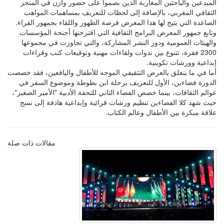
المبدعين والباحثين المغاربة الذين بصموا على حضور وازن في المنجز
الثقافي المغربي، بالإضافة إلى لحظات للتعريف بمساهمات المواهب
الصاعدة التي يتيح لها هذا المعرض فرصة الظهور واللقاء بجمهور القراء.
وتابع جمهور المعرض البرامج الثقافية التي اقترحتها أجنحة المؤسسات
والهيئات العمومية ودور النشر المشاركة، والتي تجاوزت في مجموعها
2300 فقرة، تتنوع بين ندوات ولقاءات مهنية وتوقيعات كتب وقراءات
إبداعية وورشات تكوينية.
أما في ما يتعلق بالعرض التثقيفي الموجه للأطفال واليافعين، فقد خصصت
الدورة فضاءين، الأول للتعريف برحلة ابن بطوطة وموضوع السفر في
عوالم الثقافات، بينما خصص الفضاء الثاني للتحفة الأدبية "الأمير الصغير"،
حيث شهد كلا الفضاءين تنظيم ورشات قرائية وإبداعية هادفة إلى نسج
علاقة مبكرة بين الأطفال وعالم الكتاب.
مقالات ذات صلة