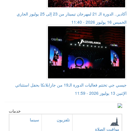
أكادير.. الدورة الـ 21 لمهرجان تيميتار من 23 إلى 25 يوليوز الجاري
الخميس 16 يوليوز 2026 - 11:40
جيسي جي تختتم فعاليات الدورة الـ19 من جازابلانكا بحفل استثنائي
الإثنين 13 يوليوز 2026 - 11:59
خدمات
تلفزيون
سينما
مواقيت الصلاة