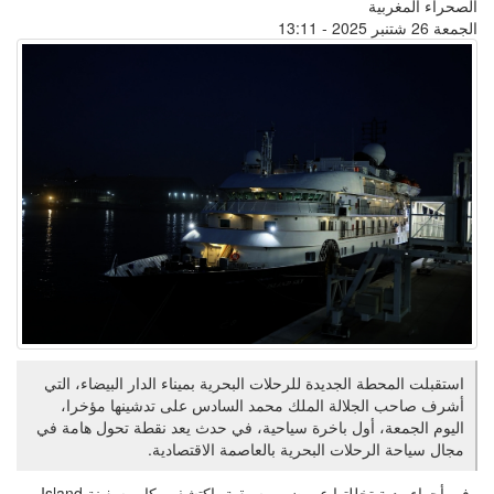
الصحراء المغربية
الجمعة 26 شتنبر 2025 - 13:11
استقبلت المحطة الجديدة للرحلات البحرية بميناء الدار البيضاء، التي
أشرف صاحب الجلالة الملك محمد السادس على تدشينها مؤخرا،
اليوم الجمعة، أول باخرة سياحية، في حدث يعد نقطة تحول هامة في
مجال سياحة الرحلات البحرية بالعاصمة الاقتصادية.
وفي أجواء ودية تخللتها عروض موسيقية، اكتشف ركاب سفينة Island