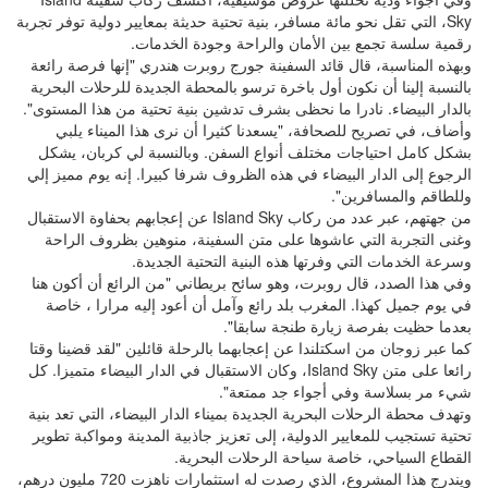
Sky، التي تقل نحو مائة مسافر، بنية تحتية حديثة بمعايير دولية توفر تجربة
رقمية سلسة تجمع بين الأمان والراحة وجودة الخدمات.
وبهذه المناسبة، قال قائد السفينة جورج روبرت هندري "إنها فرصة رائعة
بالنسبة إلينا أن نكون أول باخرة ترسو بالمحطة الجديدة للرحلات البحرية
بالدار البيضاء. نادرا ما نحظى بشرف تدشين بنية تحتية من هذا المستوى".
وأضاف، في تصريح للصحافة، "يسعدنا كثيرا أن نرى هذا الميناء يلبي
بشكل كامل احتياجات مختلف أنواع السفن. وبالنسبة لي كربان، يشكل
الرجوع إلى الدار البيضاء في هذه الظروف شرفا كبيرا. إنه يوم مميز إلي
وللطاقم والمسافرين".
من جهتهم، عبر عدد من ركاب Island Sky عن إعجابهم بحفاوة الاستقبال
وغنى التجربة التي عاشوها على متن السفينة، منوهين بظروف الراحة
وسرعة الخدمات التي وفرتها هذه البنية التحتية الجديدة.
وفي هذا الصدد، قال روبرت، وهو سائح بريطاني "من الرائع أن أكون هنا
في يوم جميل كهذا. المغرب بلد رائع وآمل أن أعود إليه مرارا ، خاصة
بعدما حظيت بفرصة زيارة طنجة سابقا".
كما عبر زوجان من اسكتلندا عن إعجابهما بالرحلة قائلين "لقد قضينا وقتا
رائعا على متن Island Sky، وكان الاستقبال في الدار البيضاء متميزا. كل
شيء مر بسلاسة وفي أجواء جد ممتعة".
وتهدف محطة الرحلات البحرية الجديدة بميناء الدار البيضاء، التي تعد بنية
تحتية تستجيب للمعايير الدولية، إلى تعزيز جاذبية المدينة ومواكبة تطوير
القطاع السياحي، خاصة سياحة الرحلات البحرية.
ويندرج هذا المشروع، الذي رصدت له استثمارات ناهزت 720 مليون درهم،