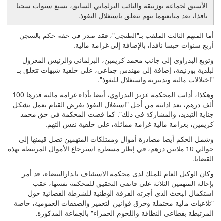
الأسبق لجماعة بوزنيقة والنائب البرلماني السابق، بسبع سنوات سجنا
نافذا، بعد متابعتهما بتهم تتعلق باستغلال النفوذ.
أما المتهم الثالث الملقب بـ"الطنجي"، فقد صدر في حقه حكم بالسجن
أربع سنوات حبسا نافذا، بالإضافة إلى غرامة مالية.
وتوبع البدراوي إلى جانب محمد كريمين، البرلماني والرئيس المعزول
لبلدية بوزنيقة، إضافة إلى مهندس جماعي، على خلفية شبهات تتعلق بـ
"اختلالات مالية وتدبيرية واستغلال للنفوذ".
وهكذا، أدانت المحكمة عزيز البدراوي، أيضا بأداء غرامة مالية قدرها 100
ألف درهم، بعد ادانته من أجل "استغلال النفوذ بغرض القيام بعمل يشكل
جناية التبديد، والمشاركة في ذلك". كما قضت المحكمة في حق محمد
كريمين، بغرامة مالية غرامة مماثلة، على خلفية نفس التهم.
وشمل الحكم أيضا مصادرة أموال وممتلكات المتهمين تصل قيمتها إلى
حوالي 10 ملايين درهم، في إطار مسطرة استرجاع الأموال المرتبطة بهذه
القضايا.
وكان الوكيل العام للملك لدى محكمة الاستئناف بالدارالبيضاء، قد أمر
بإحالة المتهمين الثلاثة على قاضي التحقيق للمحكمة نفسها، عقب
استكمال البحث الذي أجرته الفرقة الوطنية للشرطة القضائية حول
"تلاعبات مالية محتملة وخرق قوانين التعمير والصفقات العمومية، خاصة
المرتبطة بقطاعي النظافة واللحوم الحمراء" بالجماعة المذكورة.