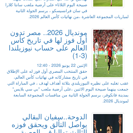
صبيحة اليوم الثلاثاء على أرضية ملعب سانتا كلارا
في سان فرانسيسكو ، برسم الجولة الثانية
لمباريات المجموعة العاشرة ،من نهائيات كأس العالم 2026.
مونديال 2026.. مصر تدون
أول فوز لها في تاريخ كأس
العالم على حساب نيوزيلندا
(3-1)
الإثنين 22 يونيو 2026 - 12:40
حقق المنتخب المصري أول فوز له على الإطلاق
في تاريخ مشاركاته في نهائيات كأس العالم،
عقب تغلبه على نظيره النيوزيلندي بثلاثة أهداف لهدف ، في المباراة التي
جمعت بينهما صبيحة اليوم الاثنين ،على أرضية ملعب "بي سي بلايس"
بمدينة فانكوفر، برسم الجولة الثانية من منافسات المجموعة السابعة
لمونديال 2026.
الدوحة..سفيان البقالي
يواصل التألق ويحقق فوزه
الثالث تواليا في العصبة