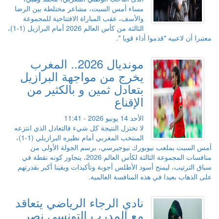
مساء أمس السبت، مشاعر مختلطة بين الرضا
والأسف، عقب المباراة الافتتاحية للمجموعة
الثالثة من كأس العالم 2026 أمام البرازيل (1-1)،
معتبرا أن لاعبيه "قدموا أداء قويا ".
مونديال 2026.. المغرب
يخرج من مواجهة البرازيل
بتعادل ثمين و بالكثير من
الإقناع
الأحد 14 يونيو 2026 - 11:41
لا تختزل النتيجة كل شيء فالتعادل الذي انتزعه
المنتخب المغربي أمام نظيره البرازيلي (1-1)،
أمس السبت بملعب نيويورك نيوجيرسي، برسم الجولة الأولى من
منافسات المجموعة الثالثة لكأس العالم 2026، يتجاوز كونه نقطة في
سباق الترتيب، ليمنح أسود الأطلس أجوبة وتأكيدات ويقينا أكبر بقدرتهم
على الذهاب بعيدا في هذه المنافسة العالمية.
نادي الرجاء الرياضي يتعاقد
مع المدرب التونسي نصر