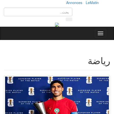
Annonces
LeMatin
Toggle
navigation
رياضة