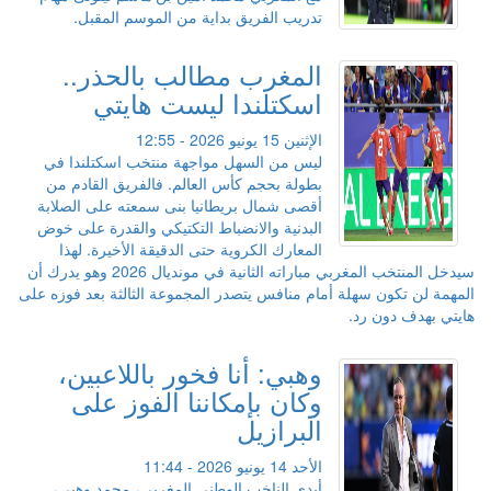
تدريب الفريق بداية من الموسم المقبل.
المغرب مطالب بالحذر..
اسكتلندا ليست هايتي
الإثنين 15 يونيو 2026 - 12:55
ليس من السهل مواجهة منتخب اسكتلندا في
بطولة بحجم كأس العالم. فالفريق القادم من
أقصى شمال بريطانيا بنى سمعته على الصلابة
البدنية والانضباط التكتيكي والقدرة على خوض
المعارك الكروية حتى الدقيقة الأخيرة. لهذا
سيدخل المنتخب المغربي مباراته الثانية في مونديال 2026 وهو يدرك أن
المهمة لن تكون سهلة أمام منافس يتصدر المجموعة الثالثة بعد فوزه على
هايتي بهدف دون رد.
وهبي: أنا فخور باللاعبين،
وكان بإمكاننا الفوز على
البرازيل
الأحد 14 يونيو 2026 - 11:44
أبدى الناخب الوطني المغربي، محمد وهبي،