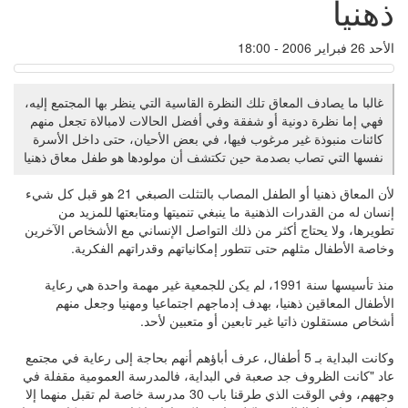
ذهنيا
الأحد 26 فبراير 2006 - 18:00
غالبا ما يصادف المعاق تلك النظرة القاسية التي ينظر بها المجتمع إليه،
فهي إما نظرة دونية أو شفقة وفي أفضل الحالات لامبالاة تجعل منهم
كائنات منبوذة غير مرغوب فيها، في بعض الأحيان، حتى داخل الأسرة
نفسها التي تصاب بصدمة حين تكتشف أن مولودها هو طفل معاق ذهنيا
لأن المعاق ذهنيا أو الطفل المصاب بالتثلت الصبغي 21 هو قبل كل شيء
إنسان له من القدرات الذهنية ما ينبغي تنميتها ومتابعتها للمزيد من
تطويرها، ولا يحتاج أكثر من ذلك التواصل الإنساني مع الأشخاص الآخرين
وخاصة الأطفال مثلهم حتى تتطور إمكانياتهم وقدراتهم الفكرية.
منذ تأسيسها سنة 1991، لم يكن للجمعية غير مهمة واحدة هي رعاية
الأطفال المعاقين ذهنيا، بهدف إدماجهم اجتماعيا ومهنيا وجعل منهم
أشخاص مستقلون ذاتيا غير تابعين أو متعبين لأحد.
وكانت البداية بـ 5 أطفال، عرف أباؤهم أنهم بحاجة إلى رعاية في مجتمع
عاد "كانت الظروف جد صعبة في البداية، فالمدرسة العمومية مقفلة في
وجههم، وفي الوقت الذي طرقنا باب 30 مدرسة خاصة لم تقبل منهما إلا