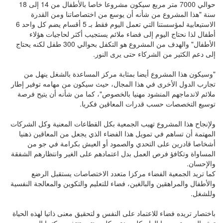
حوالي 7000 متر مربع سيكون مشروعا خاصا بالأطفال من 14 إلى 18
سنة "هذا المشروع من شأنه أن يوسع من اختصاصاتنا ومن القدرة
الاستيعابية لمؤسستنا التي تعمل اليوم فقط بـ 5 أقسام يضم كل واحد 6
أطفال لذا نحتاج اليوم إلى فضاء ملائم يستجيب أكثر لحاجيات هؤلاء
الأطفال" والهدف من المشروع هو التكفل بحوالي 300 طفل لكنه يحتاج
إلى دعم الكثير من الشركاء حتى يرى النور.
"وسيكون هذا المشروع أيضا بمثابة مركز المساعدة بالشغل ينهل من
تجارب الدول الأخرى في هذا المجال، حيث سيكون من مهامه توفير إطار
ملائم لاندماجهم المنشود مهنيا بالخصوص"، كما من شأنه أن يتيح فرصة
توسيع التخصصات حسب قدرات المعاقين فكريا.
ولإنجاح هذا المشروع تهيب الجمعية بكل القطاعات المعنية وكل الشركات
المهتمة أن تساهم في تمويل هذا الفضاء الذي يجعل من المعاقين ذهنيا
أشخاصا قادرين على التحدي والصمود أو العيش بكرامة في جو من
المساواة وتكافؤ فرص العمل بدل اعتمادهم على الغير وانتظارهم الشفقة
والإحسان.
كما تريد الجمعية الفضاء مركزا متعدد الاختصاصات يستقبل الرضع
والأطفال والمراهقين والبالغين، فضاء للتعليم والتكوين والمعالجة النفسية
وللشغل.
باختصار تريده فضاء للاعتماد على النفس و لتحقيق معنى ذاتيا لهذه الحياة