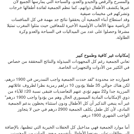
والمسرح والرقص والجيدو والعدو، والسباحة التي يمارسها الجميع لأن
عبرها يكتشف الأطفال ذواتهم، كما تنظم الجمعية لفائدة أطفالها خرجات
وتشركهم في مخيمات صيفية
وقد استطاع أبناء الجمعية أن يحققوا نتائج جد مهمة في كل المنافسات
الرياضية منها الألعاب الأولمبية الأخيرة للمعاقين حيث مثلوا المغرب تمثيلا
مشرفا وحصلوا على عدد من الميداليات في السباحة والعدو وكرة
الطاولة.
إمكانيات غير كافية وطموح كبير
تعاني الجمعية رغم كل المجهودات المبذولة والنتائج المحققة من خصاص
في الكثير من الأدوات والتجهيزات الخاصة.
فموارده جد محدودة "لقد حددت الجمعية واجب التمدرس في 1900 درهم،
لكن هناك حوالي 35 طفلا يؤدون 10 دراهم رمزية نظرا لظروف عائلاتهم
المزرية جدا و22 منهم تؤدي عنهم التعاضديات فتبقى نسبة 20٪ للآباء من
ذوي الإمكانيات المادية الميسوري الحال وهم من يؤدوا واجب 1900 درهم"
غير أنه ينبغي التذكير أن كل الأطفال ودون استثناء يحظون بدعم الجمعية
المادي، لأن كل طفل يكلف الجمعية 2900 درهم في حين لا يتجاوز
الواجب الشهري 1900 درهم.
أما موارد الجمعية فهي مداخيل كل الحفلات الخيرية التي تنظمها، بالإضافة
إلى بطاقات تهاني يصنعها الأطفال بأنفسهم وبعض الهبات من المحسنين.