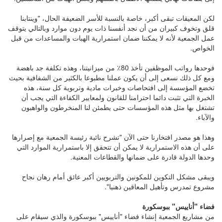
لكن المعيقات تبقى أكبر، خاصة بالنسبة للأسر الضعيفة الحال، "وينتابنا
قلق وتخوف كبيران من أن نجد أنفسنا ذات يوم دون موارد وبالتالي يتوقف
عمل الجمعية لأنه لا يمكننا ضمان استمرارية الهبات والمساعدات من قبل
الخواص.
فوحدها رواتب الموظفين تأخذ 80٪ من ميزانيتنا، وهذه تكلفة جد باهضة
ومع كل ذلك نسعى إلى أن يكون عملنا مطبوعا بالكثير من الشفافية بحيث
تخضع المؤسسة إلى افتحاصات وخبرات مادية وتربوية كل سنة، هذه
الخبرة التي تثبت دائما احترامنا للقانون ولمعايير الكفاءة التي يجب أن
تشتغل بها مثل هذه المؤسسات حتى يطمئن لنا المنخرطون والواهبون
والآباء.
وهذا هو مصدر افتخارنا حتى الآن "تشرح نائبة رئيسة الجمعية مع إصرارها
على أن هذه الاستمرارية لا يمكن أن تتحقق إلا باستمرارية الموارد التي
وحدها الدولة قادرة على ضمانها والقطاعات المعنية.
ويبقى مشكل التكوين للمكونين والتربويين أكبر عائق أمام رهان نجاح
مشروع تمدرس وتأهيل المعاقين ذهنيا".
فضاء "أناييس" ببوسكورة
من مشاريع الجمعية إنشاء فضاء "أناييس" ببوسكورة والذي سيقام على