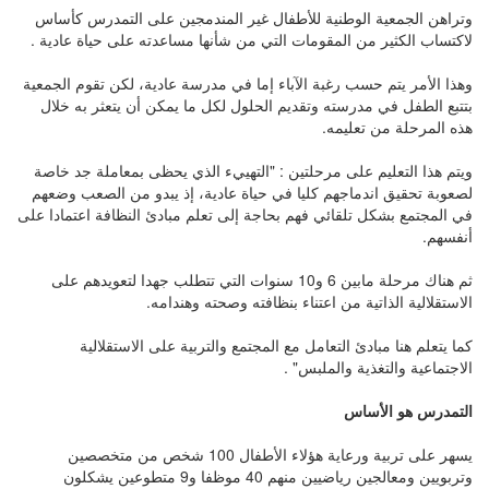
وتراهن الجمعية الوطنية للأطفال غير المندمجين على التمدرس كأساس
لاكتساب الكثير من المقومات التي من شأنها مساعدته على حياة عادية .
وهذا الأمر يتم حسب رغبة الآباء إما في مدرسة عادية، لكن تقوم الجمعية
بتتبع الطفل في مدرسته وتقديم الحلول لكل ما يمكن أن يتعثر به خلال
هذه المرحلة من تعليمه.
ويتم هذا التعليم على مرحلتين : "التهييء الذي يحظى بمعاملة جد خاصة
لصعوبة تحقيق اندماجهم كليا في حياة عادية، إذ يبدو من الصعب وضعهم
في المجتمع بشكل تلقائي فهم بحاجة إلى تعلم مبادئ النظافة اعتمادا على
أنفسهم.
ثم هناك مرحلة مابين 6 و10 سنوات التي تتطلب جهدا لتعويدهم على
الاستقلالية الذاتية من اعتناء بنظافته وصحته وهندامه.
كما يتعلم هنا مبادئ التعامل مع المجتمع والتربية على الاستقلالية
الاجتماعية والتغذية والملبس" .
التمدرس هو الأساس
يسهر على تربية ورعاية هؤلاء الأطفال 100 شخص من متخصصين
وتربويين ومعالجين رياضيين منهم 40 موظفا و9 متطوعين يشكلون