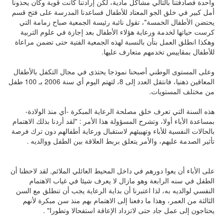
واحدة فصادفتنا بالتالي مشاكل مادية، لكن إرادتنا كانت قوية وكان يحذونا
أمل كبير في خلق الجو المعتاد للأطفال فساعدنا المدرسة على فتح قسم
يحتضن الأطفال الخمسة"، تقول نائبة رئيسة الجمعية صباح زمامة التي
كرست حياتها لخدمة ورعاية هؤلاء الأطفال بعد إجازة في علوم التربية
وهكذا انطلق العمل بتأن بالنسبة لهذه الجمعية الفتية حتى تضمن مراعاة
للأطفال بمقاييس تخدمهم متعارف عليها.
وعلى المستوى الوطني أصبحنا نموذجا يحتذى في مجال التكفل بالأطفال
المعاقين ذهنيا، فانتقل العدد إلى 8، لتهتم اليوم أي سنة 2006 بـ 100 طفل
من مختلف المستويات.
هذه السنة التي تعرف خلق مصلحة الرعاية المبكرة -أي منذ الولادة-
بمساعدة الأباء أولا، وتشرح المسؤولة هذا الأمر : "لقد أردنا بذلك الاهتمام
بالحالات النفسية للأباء وتهييئهم لاستقبال ورعاية أطفالهم دون ترك فرصة
تأثير الصدمة عليهم، والأمر يتعلق بربط العلاقة بين الطفل ووالديه .
على الأباء أن يعوا دورهم في داخل المحيط العائلي الملائم, لقد لاحظنا أن
الطفل في سنه الرابعة وهو مازال لا يعرف شيئا في غياب الاهتمام
النفسي لوالديه به، لذا اعتبرنا أن بداية الرعاية يجب أن تنطلق مع السن
الثالثة من العمر، وهذا ما دفعنا إلى الاهتمام بهم منذ سن مبكرة لأنهم
يحتاجون إلى عمل جاد حتى لاتزداد الإعاقة استفحالا وتطورا" .