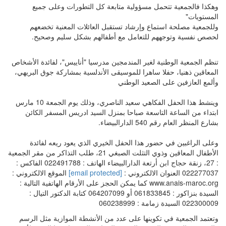
وهكذا فالجمعية تتحمل مسؤولية متابعة كل التطورات وعلى جميع
المستويات"
وللجمعية مصلحة استماع وإرشاد تستقبل العائلات المعنية تخضعهم
لحصص نفسية وتوجههم للتعامل مع أطفالهم بشكل سليم وصحيح.
تنظم الجمعية الوطنية لغير المندمجين مدرسيا "أناييس"، لفائدة الأشخاص
المعاقين ذهنيا، حفلا ساهرا للموسيقى الأندلسية بمشاركة جوق البريهي،
وألمع العازفين على الصعيد الوطني
وينشط هذا الحفل الفكاهي سعيد الناصري، وذلك يوم الجمعة 10 مارس
ابتداء من الساعة التاسعة صباحا بمنزل السيد ادريس المسفر الكائن
بشارع المنظر العام رقم 540 الدارالبيضاء.
وعلى الراغبين في حضور هذا الحفل الخيري الذي يعود ريعه لفائدة
الأطفال المعاقين وذوي التثلت الصبغي 21، طلب التذاكر من مقر الجمعية
: 27، زنقة حجاج ابن أرتعة الدارالبيضاء الهاتف : 022491788 الفاكس :
022277037 العنوان الالكتروني :
[email protected]
الموقع الالكتروني :
www.anais-maroc.org كما يمكن الحجز على الأرقام الهاتفية التالية :
السيدة بنزاكور : 061833845 أو 064207099 كتابة الدكتور التيال :
022300009 السيدة زمامة : 060238999
وتعتمد الجمعية في تكوينها على عدد من الأنشطة الموازية مثل الرسم