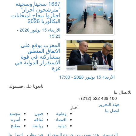
1667 سجينا وسجينة
"مترشحون أحرار"
اجتازوا بنجاح امتحانات
البكالوريا 2026
الأربعاء 15 يوليوز 2026 -
15:23
المغرب يوقع على
الاتفاق المتعلق
بمشاركته في قوة
الاستقرار الدولية في
غزة
الأربعاء 15 يوليوز 2026 - 17:03
تابعونا على فيسبوك
للاتصال بنا
+(212) 522 489 100
هيئة التحرير
أخبار
اتصل بنا
وطنية
فنون
مجتمع
اقتصاد
ثقافة
أسرة
دولية
رياضة
مطبخ
الرئيسية
عدد يومي من جريدة الصحراء
فيديوهات
اتصل بنا