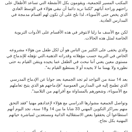
المكتب المسير للجمعية، ويقومون بكل الأنشطة التي تساعد الأطفال على
راحتهم وراحة آبائهم "لكننا نريد دائما أن نبقي هؤلاء في الوسط العادي
الذي يخص حتى الأسوياء، لذا نلح على أن تكون لهم أقسام مدمجة في
المدارس العادية.
لكن مع الأسف ما زلنا لانتوفر في هذه الأقسام على الأدوات التربوية
الخاصة لمثل هذه الحالات.
والذي يخفى على الكثير من الناس هو أن لكل طفل من هؤلاء مشروعه
الخاص في التربية حسب مؤهلاته وقدراته الذهنية،التي تؤهله للإندماج في
مستوى معين يعني أننا نبحث في الطفل عما يجيده ويتقن القيام به حتى
نطوره ولا يهمنا ما لا يجيده أو لا يستطيع القيام به".
بعد 14 سنة من التواجد لم تجد الجمعية بعد جوابا عن الإدماج المدرسي
الذي تطمح إليه في المدارس العمومية "فإدماجهم هو الذي يتيح تعاملهم
مع الأسوياء، وشعورهم بالمساواة مع أقرانهم من التلاميذ".
وتواصل الجمعية مشوارها الدراسي مع هؤلاء لإعدادهم مهنيا "فقد التحق
منهم بمراكز التكوين المهني 33 شابا ما بين 14 و18 سنة، نجد اليوم أنهم
استطاعوا أن يحققوا بعض الاستقلالية الذاتية ومستعدين لمباشرة حياتهم
المهنية بكل نجاح.