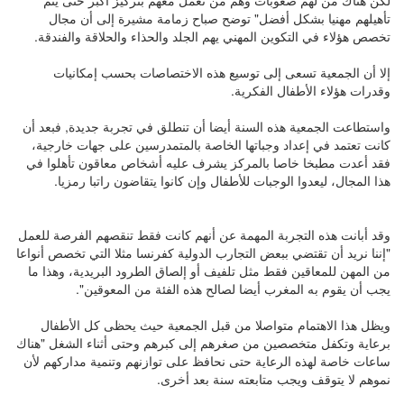
لكن هناك من لهم صعوبات وهم من نعمل معهم بتركيز أكبر حتى يتم
تأهيلهم مهنيا بشكل أفضل" توضح صباح زمامة مشيرة إلى أن مجال
تخصص هؤلاء في التكوين المهني يهم الجلد والحذاء والحلاقة والفندقة.
إلا أن الجمعية تسعى إلى توسيع هذه الاختصاصات بحسب إمكانيات
وقدرات هؤلاء الأطفال الفكرية.
واستطاعت الجمعية هذه السنة أيضا أن تنطلق في تجربة جديدة, فبعد أن
كانت تعتمد في إعداد وجباتها الخاصة بالمتمدرسين على جهات خارجية،
فقد أعدت مطبخا خاصا بالمركز يشرف عليه أشخاص معاقون تأهلوا في
هذا المجال، ليعدوا الوجبات للأطفال وإن كانوا يتقاضون راتبا رمزيا.
وقد أبانت هذه التجربة المهمة عن أنهم كانت فقط تنقصهم الفرصة للعمل
"إننا نريد أن تقتضي ببعض التجارب الدولية كفرنسا مثلا التي تخصص أنواعا
من المهن للمعاقين فقط مثل تلفيف أو إلصاق الطرود البريدية، وهذا ما
يجب أن يقوم به المغرب أيضا لصالح هذه الفئة من المعوقين".
ويظل هذا الاهتمام متواصلا من قبل الجمعية حيث يحظى كل الأطفال
برعاية وتكفل متخصصين من صغرهم إلى كبرهم وحتى أثناء الشغل "هناك
ساعات خاصة لهذه الرعاية حتى نحافظ على توازنهم وتنمية مداركهم لأن
نموهم لا يتوقف ويجب متابعته سنة بعد أخرى.