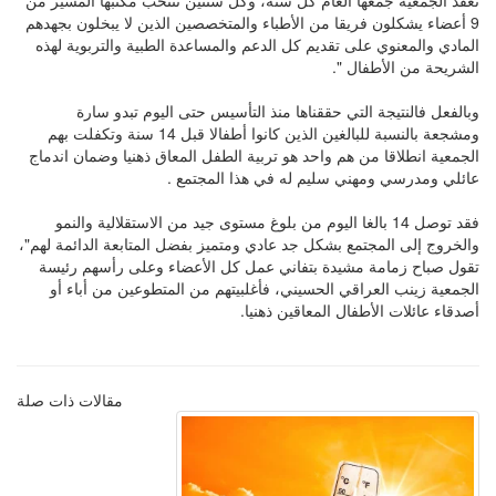
تعقد الجمعية جمعها العام كل سنة، وكل سنتين تنتخب مكتبها المسير من
9 أعضاء يشكلون فريقا من الأطباء والمتخصصين الذين لا يبخلون بجهدهم
المادي والمعنوي على تقديم كل الدعم والمساعدة الطبية والتربوية لهذه
الشريحة من الأطفال ".
وبالفعل فالنتيجة التي حققناها منذ التأسيس حتى اليوم تبدو سارة
ومشجعة بالنسبة للبالغين الذين كانوا أطفالا قبل 14 سنة وتكفلت بهم
الجمعية انطلاقا من هم واحد هو تربية الطفل المعاق ذهنيا وضمان اندماج
عائلي ومدرسي ومهني سليم له في هذا المجتمع .
فقد توصل 14 بالغا اليوم من بلوغ مستوى جيد من الاستقلالية والنمو
والخروج إلى المجتمع بشكل جد عادي ومتميز بفضل المتابعة الدائمة لهم"،
تقول صباح زمامة مشيدة بتفاني عمل كل الأعضاء وعلى رأسهم رئيسة
الجمعية زينب العراقي الحسيني، فأغلبيتهم من المتطوعين من أباء أو
أصدقاء عائلات الأطفال المعاقين ذهنيا.
مقالات ذات صلة