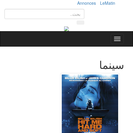
Annonces
LeMatin
Toggle
navigation
سينما