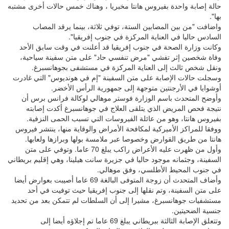
حالة إصابة واحدة بفيروس هانتا مخبريا ، وهناك خمس حالات أخرى مشتبه
بها".
واضافت "من بين المصابين الستة، توفي ثلاثة، بينما يرقد المصاب
السادس حاليا في العناية المركزة في جنوب إفريقيا".
وكانت وزارة الصحة في جنوب إفريقيا قد أعلنت في وقت سابق الأحد
وفاة شخصين إثر تفشي "مرض تنفسي حاد" على متن سفينة سياحية،
ونقل شخص ثالث إلى العناية المركزة في مستشفى بجوهانسبرغ.
وسجلت حالات الإصابة على متن السفينة "إم في هونديوس" التي غادرت
أوشوايا في الأرجنتين متوجهة إلى جمهورية الرأس الأخضر.
وأوضح المتحدث باسم الوزارة فوستر موهالي لوكالة فرانس برس أن
نتيجة فحص المريض الذي يتلقى العلاج في جوهانسبرغ أكدت إصابته
بفيروس هانتا، وهو من عائلة الفيروسات التي تسبب الحمى النزفية.
ووفقا للمراكز الأميركية لمكافحة الأمراض والوقاية منها، ينتشر فيروس
هانتا من طريق القوارض وخصوصا عبر ملامسة بولها وبرازها ولعابها.
وأول من ظهرت عليه الأعراض راكب يبلغ 70 عاما. وتوفي على متن
السفينة، وجثمانه موجود حاليا في جزيرة سانت هيلينا، وهي إقليم بريطاني
في جنوب المحيط الأطلسي، وفق موهالي.
وأضاف المتحدث أن زوجة المتوفى البالغة 69 عاما أصيبت بعوارض أيضا
على متن السفينة، وتم نقلها إلى جنوب إفريقيا حيث توفيت في أحد
مستشفيات جوهانسبرغ، مشيرا إلى أن السلطات لم تتمكن بعد من تحديد
جنسية الضحيتين.
وتتعلق الإصابة الثالثة ببريطاني يبلغ 69 عاما تم إجلاؤه أيضا إلى