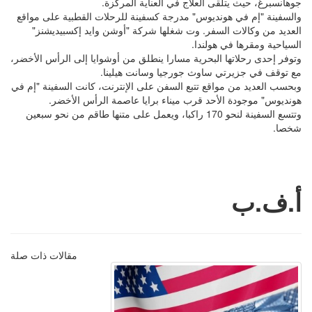
جوهانسبرغ، حيث يتلقى العلاج في العناية المركزة.
والسفينة "إم في هونديوس" مدرجة كسفينة للرحلات القطبية على مواقع
العديد من وكالات السفر. وت شغلها شركة "أوشن وايد إكسبيديشنز"
السياحية ومقرها في هولندا.
وتوفر إحدى رحلاتها البحرية مسارا ينطلق من أوشوايا إلى الرأس الأخضر،
مع توقف في جزيرتي ساوث جورجيا وسانت هيلينا.
وبحسب العديد من مواقع تتبع السفن على الإنترنت، كانت السفينة "إم في
هونديوس" موجودة الأحد قرب ميناء برايا عاصمة الرأس الأخضر.
وتتسع السفينة لنحو 170 راكبا، ويعمل على متنها طاقم من نحو سبعين
شخصا.
أ.ف.ب
مقالات ذات صلة