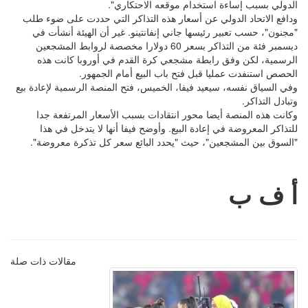
الدولي بسبب إساءة استخدام موقعه الاحتكاري".
ودافع الاتحاد الدولي عن أسعار هذه التذاكر التي حددت على ضوء طلب
"مجنون"، حسب تعبير رئيسها جاني إنفانتينو. غير أن الهيئة أنشأت في
ديسمبر فئة من التذاكر بسعر 60 دولارا مخصصة لروابط المشجعين
الرسمية، لكن وفق رابطة مشجعي كرة القدم في أوروبا كانت هذه
الحصص استنفدت عمليا قبل فتح باب البيع أمام الجمهور.
وفي السياق نفسه، سيعيد فيفا، الخميس، فتح المنصة الرسمية لإعادة بيع
وتبادل التذاكر.
وكانت هذه المنصة أيضا محور انتقادات بسبب الأسعار المرتفعة جدا
للتذاكر المعروضة في إعادة البيع. وأوضح فيفا أنها لا يتدخل في هذا
"السوق بين المشجعين"، حيث "يحدد البائع سعر كل تذكرة معروضة".
أ ف ب
مقالات ذات صلة