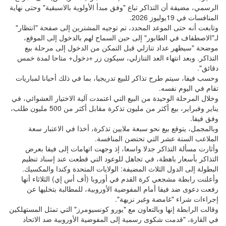
الرسمي، مضيفة أن التذاكر تباع "وفق مبدأ الأولوية بالاسبقية" وحتى نهاية
المنافسات في 19يوليوز 2026.
وتابعت أنه حتى الموعد المحدد، تم توجيه المشترين إلى صفحة "انتظار"
لـ"الاصطفاف في الطابور" إلى حين السماح لهم بالدخول إلى الموقع،
موضحة "سيظهر عداد تنازلي قبل التمكن من الدخول إلى مرحلة بيع
التذاكر. وبعد انتهاء العد التنازلي، سيكون زر +دخول+ متاحا لمدة خمس
دقائق".
وحسب فيفا، سيتم طرح تذاكر للبيع تدريجيا، بما في ذلك أحيانا لمباريات
تقام في اليوم نفسه.
وخلال المرحلة الوحيدة من البيع التي اعتمدت آلية الاختيار العشوائي، في
يناير وفبراير، بيع أكثر من مليون تذكرة مقابل أكثر من 500 مليون طلب،
وفق فيفا.
وبالمجمل، يتوقع بيع نحو سبعة ملايين تذكرة، أخذا في الاعتبار سعة
الملاعب الستة عشر التي تحتضن المنافسة.
وأثارت مسألة التذاكر جدلا واسعا، إذ وجهت اتهامات إلى فيفا بعرض
التذاكر بأسعار باهظة، في تجاهل للوعود التي قطعت عند إسناد تنظيم
البطولة إلى الدول الثلاث المضيفة: الولايات المتحدة وكندا والمكسيك.
وأعلنت رابطة مشجعي كرة القدم في أوروبا (أف أس إي) الثلاثاء أنها
رفعت دعوى ضد فيفا أمام المفوضية الأوروبية، للمطالبة بتخليها عن
إجراءات شراء "غامضة وغير نزيهة".
وقالت الرابطة إنها وبالتعاون مع "يورو كونسيومرز" التي تمثل المستهلكين
في القارة، "قدمت شكوى رسمية إلى المفوضية الأوروبية ضد الاتحاد