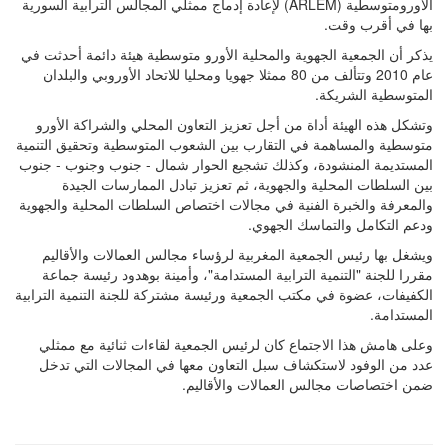
الأورومتوسطية (ARLEM) لإعادة إدماج ممثلي المجالس الترابية السورية
بها في أقرب وقت.
يذكر أن الجمعية الجهوية والمحلية الأورو متوسطية هيئة دائمة أحدثت في
عام 2010 وتتألف من 80 ممثلا جهويا ومحليا للاتحاد الأوروبي والبلدان
المتوسطية الشريكة.
وتشكل هذه الهيئة أداة من أجل تعزيز التعاون المحلي والشراكة الأورو
متوسطية والمساهمة في التقارب بين الشعوب المتوسطية وتحقيق التنمية
المستديمة المنشودة، وكذلك تشجيع الحوار شمال - جنوب وجنوب - جنوب
بين السلطات المحلية والجهوية، ثم تعزيز تبادل الممارسات الجيدة
والمعرفة والخبرة الفنية في مجالات اختصاص السلطات المحلية والجهوية
ودعم التكامل والتماسك الجهوي.
ويشغل بها رئيس الجمعية المغربية لرؤساء مجالس العمالات والأقاليم
مقررا للجنة "التنمية الترابية المستدامة"، وأمينة بوهدود رئيسة جماعة
الكفيفات، عضوة في مكتب الجمعية ورئيسة مشتركة للجنة التنمية الترابية
المستدامة.
وعلى هامش هذا الاجتماع كان لرئيس الجمعية لقاءات ثنائية مع ممثلي
عدد من الوفود لاستكشاف سبل التعاون معها في المجالات التي تدخل
ضمن اختصاصات مجالس العمالات والأقاليم.