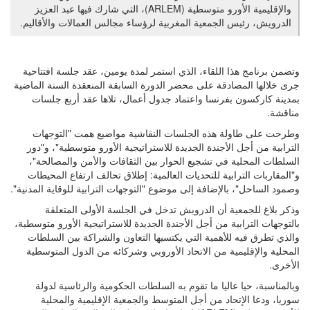
والإقليمية الأورو متوسطية (ARLEM)، التي شارك فيها عبد العزيز
الدرويش، رئيس الجمعية المغربية لرؤساء مجالس العمالات والأقاليم.
وتضمن برنامج هذا اللقاء، الذي استمر لمدة يومين، عقد جلسة افتتاحية
جرى خلالها المصادقة على محضر الدورة السابقة المنعقدة السنة الماضية
بمدينة كاركسون بفرنسا واعتماد جدول أعمال، تلاها عقد أربع جلسات
مناقشة.
وطرحت على طاولة هذه الجلسات النقاشية مواضيع همت "التوجهات
الترابية من أجل الأجندة الجديدة للاستراتيجية الأورو متوسطية"، و"دور
السلطات المحلية في تشجيع الحوار بين الثقافات والأمن والمصالحة"،
و"المقاربات الترابية للتحديات العالمية: إطلاق تحالف ارتفاع المحيطات
وصمود الساحل"، بالإضافة إلى موضوع "التوجهات الترابية للوقاية المدنية".
وذكر بلاغ للجمعية أن الدرويش تدخل في الجلسة الأولى المتعلقة
بالتوجهات الترابية من أجل الأجندة الجديدة للاستراتيجية الأورو متوسطية،
والذي تطرق فيه للأهمية التي يكتسيها التعاون والشراكة بين السلطات
المحلية والإقليمية من الاتحاد الأوروبي وشركائه من الدول المتوسطية
الأخرى.
وبالمناسبة، حيا عاليا ما تقوم به السلطات الحكومية والرئاسية لدولة
سوريا، ودعا الإتحاد من أجل المتوسط والجمعية الإقليمية والمحلية