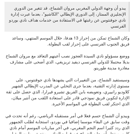
يبدو أن وجهة الدولي المغربي مروان الشماخ، قد تتغير من الدوري
الإنجليزي الممتاز، إلى الدوري الإيطالي "الكاشيو"، بعدما عبرت إدارة
نادي جوفنتوس عن رغبتها في الاستفادة من خدمات هداف نادي بوردو
الفرنسي
وكان الشماخ تمكن من إحراز 13 هدفا، خلال الموسم المنتهي، وساعد
فريق الجنوب الفرنسي على إحراز لقب البطولة.
ووضع مسؤولو نادي السيدة العجوز نصب أعينهم التعاقد مع مروان الشماخ
بديلا محتملا للدولي الفرنسي ديفيد تريزيغي، الذي أضحى على مشارف
مغادرة مدينة طورينو.
وسيستفيد الشماخ، من التغييرات التي يشهدها نادي جوفنتوس، على
مستوى إدارته التقنية، بعدما جرى التخلي عن المدرب الإيطالي الشهير
كلاوديو رانييري، وتعويضه بابن الفريق تشيرو فيرارا، الذي حصل على ثقة
الإدارة لتكوين فريق نموذجي قادر على استعادة اللقب من أنتير ميلان،
الذي احتكر لقب البطولة في المواسم الأخيرة.
ويبدو أن الشماخ حسم فعلا في أمر مستقبله الرياضي، رغم أنه تحدث في
وقت سابق عن البقاء موسما إضافيا في بوردو، استجابة لطلب الجمهور
الذي ردد كثيرا اسم النجم المغربي، في آخر مباريات الموسم أمام نادي
كاين. وينتظر أن يعلن الشماخ عن قراره النهائي، منتصف يوليوز المقبل.