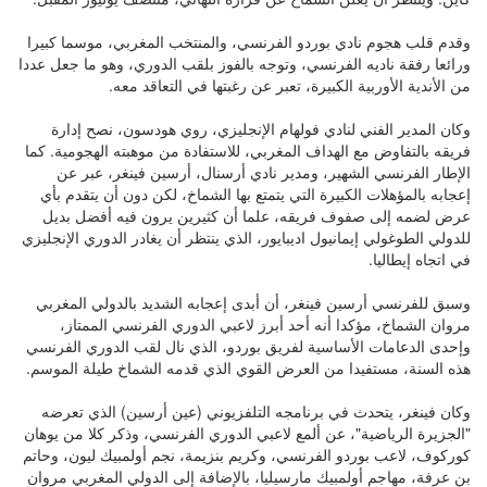
وقدم قلب هجوم نادي بوردو الفرنسي، والمنتخب المغربي، موسما كبيرا
ورائعا رفقة ناديه الفرنسي، وتوجه بالفوز بلقب الدوري، وهو ما جعل عددا
من الأندية الأوربية الكبيرة، تعبر عن رغبتها في التعاقد معه.
وكان المدير الفني لنادي فولهام الإنجليزي، روي هودسون، نصح إدارة
فريقه بالتفاوض مع الهداف المغربي، للاستفادة من موهبته الهجومية. كما
الإطار الفرنسي الشهير، ومدير نادي أرسنال، أرسين فينغر، عبر عن
إعجابه بالمؤهلات الكبيرة التي يتمتع بها الشماخ، لكن دون أن يتقدم بأي
عرض لضمه إلى صفوف فريقه، علما أن كثيرين يرون فيه أفضل بديل
للدولي الطوغولي إيمانيول اديبايور، الذي ينتظر أن يغادر الدوري الإنجليزي
في اتجاه إيطاليا.
وسبق للفرنسي أرسين فينغر، أن أبدى إعجابه الشديد بالدولي المغربي
مروان الشماخ، مؤكدا أنه أحد أبرز لاعبي الدوري الفرنسي الممتاز،
وإحدى الدعامات الأساسية لفريق بوردو، الذي نال لقب الدوري الفرنسي
هذه السنة، مستفيدا من العرض القوي الذي قدمه الشماخ طيلة الموسم.
وكان فينغر، يتحدث في برنامجه التلفزيوني (عين أرسين) الذي تعرضه
"الجزيرة الرياضية"، عن ألمع لاعبي الدوري الفرنسي، وذكر كلا من يوهان
كوركوف، لاعب بوردو الفرنسي، وكريم بنزيمة، نجم أولمبيك ليون، وحاتم
بن عرفة، مهاجم أولمبيك مارسيليا، بالإضافة إلى الدولي المغربي مروان