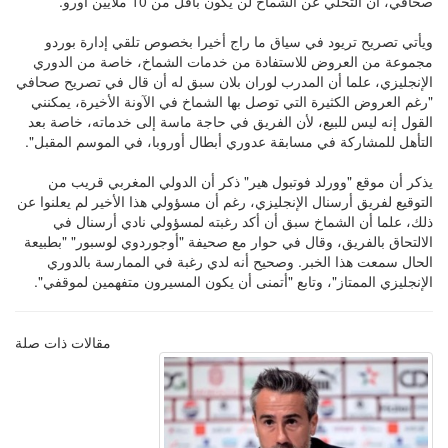
صحافي، أن التخلي عن الشماخ لن يكون بأقل من 10 ملايين أورو.
ويأتي تصريح تريود في سياق ما راج أخيرا بخصوص تلقي إدارة بوردو
مجموعة من العروض للاستفادة من خدمات الشماخ، خاصة من الدوري
الإنجليزي، علما أن المدرب لوران بلان سبق له أن قال في تصريح صحافي
"رغم العروض الكثيرة التي توصل بها الشماخ في الآونة الأخيرة، يمكنني
القول إنه ليس للبيع، لأن الفريق في حاجة ماسة إلى خدماته، خاصة بعد
التأهل للمشاركة في مسابقة عدوري أبطال أوروبا، في الموسم المقبل".
يذكر أن موقع "وورلد فوتبول هير" ذكر أن الدولي المغربي قريب من
التوقيع لفريق أرسنال الإنجليزي، رغم أن مسؤولي هذا الأخير لم يعلنوا عن
ذلك، علما أن الشماخ سبق أن أكد رغبته لمسؤولي نادي أرسنال في
الالتحاق بالفريق، وقال في حوار مع صحيفة "أوجوردوي لوسبور" "بطبيعة
الحال سمعت هذا الخبر. وصحيح أنه لدي رغبة في الممارسة بالدوري
الإنجليزي الممتاز"، وتابع "أتمنى أن يكون المسيرون متفهمين لموقفي".
مقالات ذات صلة