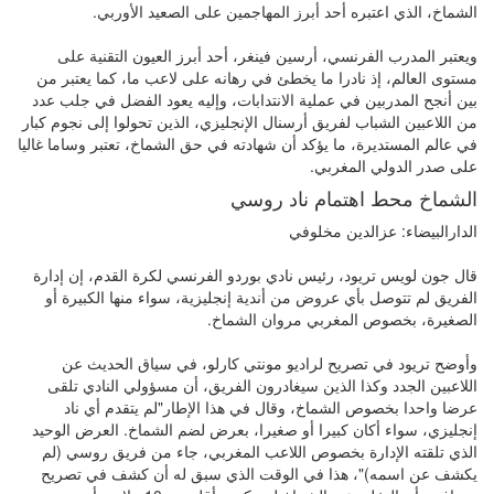
الشماخ، الذي اعتبره أحد أبرز المهاجمين على الصعيد الأوربي.
ويعتبر المدرب الفرنسي، أرسين فينغر، أحد أبرز العيون التقنية على
مستوى العالم، إذ نادرا ما يخطئ في رهانه على لاعب ما، كما يعتبر من
بين أنجح المدربين في عملية الانتدابات، وإليه يعود الفضل في جلب عدد
من اللاعبين الشباب لفريق أرسنال الإنجليزي، الذين تحولوا إلى نجوم كبار
في عالم المستديرة، ما يؤكد أن شهادته في حق الشماخ، تعتبر وساما غاليا
على صدر الدولي المغربي.
الشماخ محط اهتمام ناد روسي
الدارالبيضاء: عزالدين مخلوفي
قال جون لويس تريود، رئيس نادي بوردو الفرنسي لكرة القدم، إن إدارة
الفريق لم تتوصل بأي عروض من أندية إنجليزية، سواء منها الكبيرة أو
الصغيرة، بخصوص المغربي مروان الشماخ.
وأوضح تريود في تصريح لراديو مونتي كارلو، في سياق الحديث عن
اللاعبين الجدد وكذا الذين سيغادرون الفريق، أن مسؤولي النادي تلقى
عرضا واحدا بخصوص الشماخ، وقال في هذا الإطار"لم يتقدم أي ناد
إنجليزي، سواء أكان كبيرا أو صغيرا، بعرض لضم الشماخ. العرض الوحيد
الذي تلقته الإدارة بخصوص اللاعب المغربي، جاء من فريق روسي (لم
يكشف عن اسمه)"، هذا في الوقت الذي سبق له أن كشف في تصريح