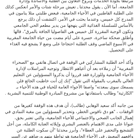
مرتبطا بجودة الخدمات وبروح التعاون بين الطلبة والأساتذة وإدارة
الجامعة، أما الآن ـ يقول محدثنا ـ تعيش مرحلة شتات والأمر انعكس كذلك
على الطلبة القاطنين في الأحياء الجامعية، فبعض طلبتي مثلا ينامون في
المدرج كل خميس، وعندما بحثت في الأمر، اكتشفت أن ذلك يرجع
بالأساس للسلسلة الغذائية التي ينهجها من يدير مطعم الحي الجامعي
وتكون الوجبة المقررة كل خميس هي الفاصوليا الجافة بالمرق"، قالها
وأطلق ضحكة ساخرة، حسرة على أيام مضت من حياة الجامعة المغربية
في الأسبوع الماضي وقف الطلبة احتجاجا على وضع لا يشجع فيه الغذاء
على التحصيل.
وأكد أحد الطلبة المشاركين في الوقفة في اتصال هاتفي مع "الصحراء
المغربية" أن زملاءه بعد أن أعياهم الانتظار وتوجيه المراسلات لإدارة
الأحياء الجامعية وللوزارة فقد قرروا أن يذكروا المسؤولين عن التعليم
العالي بالمغرب بالمقولة التي تقول "إنك إن أنت خاطبت الجائع فلن
يسمعك سوى بمعدته" واصفا الأجواء العامة للحياة في هذه الأحياء بـ
"الكارثية" وطالب باستفادتها من مشروع المبادرة الوطنية للتنمية البشرية .
من جانبه أكد سعيد الوهابي (طالب)، أن هدف هذه الوقفة كغيرها من
الوقفات ، "هو دق ناقوس الخطر، وتحذير المسؤولين من مغبة التمادي في
إهمال الجانب الصحي والاجتماعي للأحياء الجامعية، والتي تعتبر بحق،
عنوانا على مدى الاهتمام بالعنصر البشري وإيلائه العناية الكاملة، من أجل
التشجيع والتحفيز على العطاء"، وأبرز محدثنا "أن سكوت الطلبة عن
واقعهم المعيش في الأحياء الجامعية هو تواطؤ منهم ورضاهم عن السير