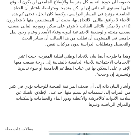
خصوصا أن جودة التعليم كل مترابط والإصلاح الجامعي لن يكون له وقع
على المستوى الميداني إن لم يكن مندمجا ومترابطا، باعتبار أن الحياة
الجامعية مؤثرة في المسار الدراسي، وكيفما كان الحل، فحتى كم هذه
الأحياء لا يوافق طالبي الالتحاق بها، بحيث أن المستفيدين منها لا يتجاوزون
12٪، ولا يمكن بالتالي الطالب لا يتوفر على سكن ومورده المالي ضعيف
بضعف منحته والوضعية الاجتماعية لذويه وغلاء الأسعار وعدم وجود نقل
جامعي في المستوى، أن نطلب من هذا الطالب أن يساير البحث
والتحصيل ومتطلبات الدراسة بدون مركبات نقص .
وهذا ما طرحه أيضا بيان للاتحاد الوطني لطلبة المغرب، حيث اعتبر
"الخدمات الاجتماعية للأحياء الجامعية بالمتدنية إلى درجة يصعب معها
الإقدام على السكن بها في غياب المطاعم الجامعية أو سوء تدبيرها
وتسييرها إن وجدت".
وأشار البيان ذاته إلى أن ضعف المراقبة الصحية للوجبات يؤدي في كثير
من المرات إلى تسممات لم يسلم منها أحد على الإطلاق، ناهيك عن
سلامة الأدوات كالأفرشة والأغطية ودور الماء والحمامات والمكتبات
والمراق الرياضية وغيرها.
مقالات ذات صلة