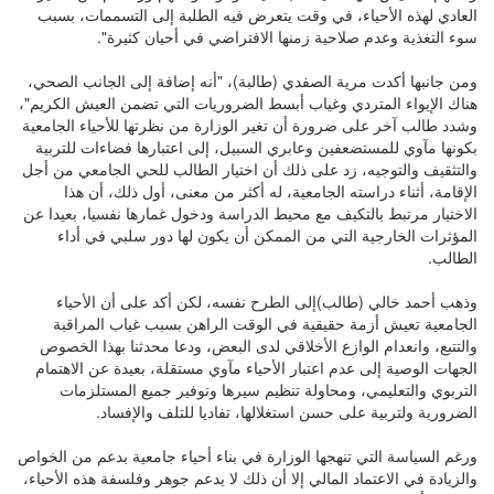
العادي لهذه الأحياء، في وقت يتعرض فيه الطلبة إلى التسممات، بسبب
سوء التغذية وعدم صلاحية زمنها الافتراضي في أحيان كثيرة".
ومن جانبها أكدت مرية الصفدي (طالبة)، "أنه إضافة إلى الجانب الصحي،
هناك الإيواء المتردي وغياب أبسط الضروريات التي تضمن العيش الكريم"،
وشدد طالب آخر على ضرورة أن تغير الوزارة من نظرتها للأحياء الجامعية
بكونها مآوي للمستضعفين وعابري السبيل، إلى اعتبارها فضاءات للتربية
والتثقيف والتوجيه، زد على ذلك أن اختيار الطالب للحي الجامعي من أجل
الإقامة، أثناء دراسته الجامعية، له أكثر من معنى، أول ذلك، أن هذا
الاختيار مرتبط بالتكيف مع محيط الدراسة ودخول غمارها نفسيا، بعيدا عن
المؤثرات الخارجية التي من الممكن أن يكون لها دور سلبي في أداء
الطالب.
وذهب أحمد خالي (طالب)إلى الطرح نفسه، لكن أكد على أن الأحياء
الجامعية تعيش أزمة حقيقية في الوقت الراهن بسبب غياب المراقبة
والتتبع، وانعدام الوازع الأخلاقي لدى البعض، ودعا محدثنا بهذا الخصوص
الجهات الوصية إلى عدم اعتبار الأحياء مآوي مستقلة، بعيدة عن الاهتمام
التربوي والتعليمي، ومحاولة تنظيم سيرها وتوفير جميع المستلزمات
الضرورية ولتربية على حسن استغلالها، تفاديا للتلف والإفساد.
ورغم السياسة التي تنهجها الوزارة في بناء أحياء جامعية بدعم من الخواص
والزيادة في الاعتماد المالي إلا أن ذلك لا يدعم جوهر وفلسفة هذه الأحياء،