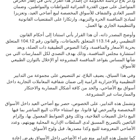
المتواصل على صون القدرة الشرائية للمواطنات والمواطنين، وضمان
السير العادي والشفاف للأسواق المخصصة لبيع أضاحي العيد، وتعزيزا
لمبادئ المنافسة الحرة والنزيهة، وارتكازا على المقتضيات القانونية
والتنظيمية الجاري بها العمل.
وأوضح المصدر ذاته، أن هذا القرار يأتي استنادا إلى أحكام القانون
التنظيمي رقم 113.14 المتعلق بالجماعات، والقانون رقم 104.12 المتعلق
بحرية الأسعار والمنافسة، وكذا النصوص التطبيقية ذات الصلة، وبعد
استشارة مجلس المنافسة، وذلك بهدف التصدي لكل الممارسات التي من
شأنها المساس بقواعد المنافسة المشروعة أو الإخلال بالتوازن الطبيعي
للأسواق.
وفي هذا السياق، يضيف البلاغ، تم التنصيص على مجموعة من التدابير
التنظيمية والاحترازية الرامية إلى ضمان شفافية المعاملات التجارية داخل
أسواق بيع الأضاحي، والحد من كافة أشكال المضاربة والاحتكار
والممارسات غير المشروعة.
وتشمل هذه التدابير، على الخصوص، حصر بيع أضاحي العيد داخل الأسواق
المخصصة والمرخص لها قانونا، مع استثناء حالات البيع المباشر بما فيها
البيع داخل الضيعات الفلاحية، وذلك وفق الضوابط المعمول بها، وإلزام
البائعين بالتصريح المسبق لدى السلطات الإدارية المحلية بهويتهم، وعدد
الأضاحي المعروضة للبيع وكذا مصدرها، قبل ولوج الأسواق.
كما تشمل هذه التدابير منع شراء الأضاحي داخل الأسواق بغرض إعادة