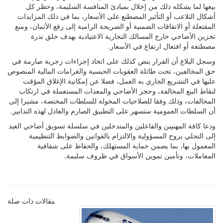
بيعها لما يشكله ذلك من إخلال بمبادئ المنافسة السليمة، وحظر كل
أشكال التلاعب أو التأثير المصطنع على الأسعار، بما في ذلك المزايدات
المفتعلة أو الاتفاقات الضمنية أو الصريحة الرامية إلى رفع الأثمان، ومنع
تخزين الأضاحي خارج المسالك التجارية الاعتيادية بهدف خلق ندرة
مصطنعة أو افتعال ارتفاع في الأسعار.
وسجل البلاغ أن القرار ينص كذلك على اتخاذ إجراءات زجرية صارمة في
حق المخالفين، تحت طائلة العقوبات الحبسية والغرامات المالية المنصوص
عليها في التشريع الجاري به العمل، فضلا عن إمكانية الإغلاق المؤقت
لنقاط البيع المخالفة، وحجز الأضاحي والمعدات المستعملة في ارتكاب
المخالفات، وذلك وفقا للصلاحيات المخولة للسلطات المختصة، مشيرا إلى
أن السلطات العمومية ستسهر على التطبيق الصارم والعادل لهذه التدابير.
ودعا كافة المهنيين والفاعلين والمتدخلين في سلسلة تسويق أضاحي العيد
إلى التحلي بروح المسؤولية والالتزام بالقوانين والضوابط التنظيمية
المعمول بها، بما يضمن حماية المستهلك، والحفاظ على شفافية
المعاملات، وتأمين تموين الأسواق في ظروف سليمة.
مقالات ذات صلة