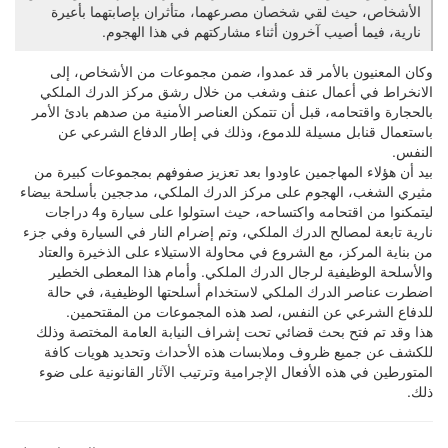
الأشخاص، حيث لقي شخصان مصرعهما، متأثران بإصابتهما بأعيرة
نارية، فيما أصيب آخرون أثناء مشاركتهم في هذا الهجوم.
وكان المعنيون بالأمر قد عمدوا، ضمن مجموعات من الأشخاص، إلى
الانخراط في أعمال عنف وشغب من خلال رشق مركز الدرك الملكي
بالحجارة واقتحامه، قبل أن تتمكن العناصر الأمنية من صدهم بادئ الأمر
باستعمال قنابل مسيلة للدموع، وذلك في إطار الدفاع الشرعي عن
النفس.
بيد أن هؤلاء المهاجمين عاودوا بعد تعزيز صفوفهم بمجموعات كبيرة من
مثيري الشغب، الهجوم على مركز الدرك الملكي، مدججين بأسلحة بيضاء
ليتمكنوا من اقتحامه واكتساحه، حيث استولوا على سيارة و4 دراجات
نارية تابعة لمصالح الدرك الملكي، وتم إضرام النار في السيارة وفي جزء
من بناية المركز، مع الشروع في محاولة الاستيلاء على الذخيرة والعتاد
والأسلحة الوظيفية لرجال الدرك الملكي. وأمام هذا المعطى الخطير
اضطرت عناصر الدرك الملكي لاستخدام أسلحتها الوظيفية، في حالة
للدفاع الشرعي عن النفس، لصد هذه المجموعات من المقتحمين.
هذا وقد تم فتح بحث قضائي تحت إشراف النيابة العامة المختصة وذلك
للكشف عن جميع ظروف وملابسات هذه الأحداث وتحديد هويات كافة
المتورطين في هذه الأفعال الإجرامية وترتيب الآثار القانونية على ضوء
ذلك.