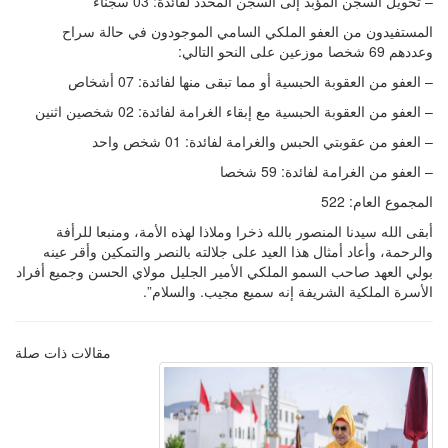
– تحويل السجن المؤبد إلى السجن المحدد لفائدة: 03 سجناء
المستفيدون من العفو الملكي السامي الموجودون في حالة سراح
وعددهم 69 شخصا موزعين على النحو التالي:
– العفو من العقوبة الحبسية أو مما تبقى منها لفائدة: 07 أشخاص
– العفو من العقوبة الحبسية مع إبقاء الغرامة لفائدة: 02 شخصين اثنين
– العفو من عقوبتي الحبس والغرامة لفائدة: 01 شخص واحد
– العفو من الغرامة لفائدة: 59 شخصا
المجموع العام: 522
أبقى الله سيدنا المنصور بالله ذخرا وملاذا لهذه الأمة، ومنبعا للرأفة
والرحمة، وأعاد أمثال هذا العيد على جلالته بالنصر والتمكين وأقر عينه
بولي العهد صاحب السمو الملكي الأمير الجليل مولاي الحسن وجميع أفراد
الأسرة الملكية الشريفة إنه سميع مجيب. والسلام”.
مقالات ذات صلة