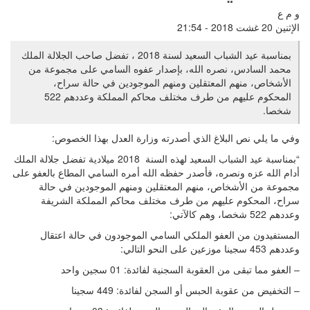
و م ع
الإثنين 20 غشت 2018 - 21:54
بمناسبة عيد الشباب السعيد لسنة 2018 ، تفضل صاحب الجلالة الملك
محمد السادس، نصره الله، بإصدار عفوه السامي على مجموعة من
الأشخاص، منهم المعتقلين ومنهم الموجودين في حالة سراح،
المحكوم عليهم من طرف مختلف محاكم المملكة وعددهم 522
شخصا.
وفي ما يلي نص البلاغ الذي أصدرته وزارة العدل بهذا الخصوص:
“بمناسبة عيد الشباب السعيد لهذه السنة 2018 ميلادية تفضل جلالة الملك
أدام الله عزه ونصره، فأصدر حفظه الله أمره السامي المطاع بالعفو على
مجموعة من الأشخاص، منهم المعتقلين ومنهم الموجودين في حالة
سراح، المحكوم عليهم من طرف مختلف محاكم المملكة الشريفة
وعددهم 522 شخصا، وهم كالآتي:
المستفيدون من العفو الملكي السامي الموجودون في حالة اعتقال
وعددهم 453 سجينا موزعين على النحو التالي:
– العفو مما تبقى من العقوبة السجنية لفائدة: 01 سجين واحد
– التخفيض من عقوبة الحبس أو السجن لفائدة: 449 سجينا