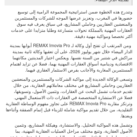
وتندرج هذه الخطوة ضمن استراتيجية المجموعة الرامية إلى توسيع
حضورها في المغرب، وتعزيز عرضها الموجه للشركات والمستثمرين
والمنعشين العقاريين وحاملي المشاريع، في سياق يعرف فيه سوق
العقارات المهنية بالمملكة تحولات متسارعة وطلبا متزايدا على خدمات
أكثر تخصصا ومواكبة مهنية دقيقة.
ومن المرتقب أن تفتح أول وكالة لـ REMAX Imovia Pro أبوابها بمدينة
الدار البيضاء خلال شهر يوليوز 2026، على أن تعقبها وكالة ثانية بمدينة
مراكش في شتنبر من السنة نفسها. ويعكس اختيار المدينتين مكانتهما
الاقتصادية ودينامية أسواق العقارات المهنية بهما، فضلا عن تزايد اهتمام
المستثمرين المغاربة والأجانب بفرص الاستثمار العقاري فيهما.
وتسعى الوكالة الجديدة إلى مواكبة الشركات والمستثمرين والمنعشين
العقاريين وحاملي المشاريع في مختلف معاملاتهم العقارية، من خلال
تقديم خدمات تشمل البحث عن العقارات، وتثمين الأصول، وتسويقها،
فضلا عن الاستشارة المتخصصة في العقارات ذات الاستعمال المهني.
وترتكز مقاربة REMAX Imovia Pro على تجاوز مفهوم الوساطة العقارية
التقليدية، من خلال تقديم مواكبة شاملة للزبناء قبل إتمام الصفقة وأثناءها
وبعدها.
وتشمل هذه المواكبة التحليل، والاستشارة، وهيكلة المشاريع، وتثمين
الأصول العقارية، وتتبع مختلف مراحل العمليات العقارية المهنية، بما
يستجيب لحاجيات الفاعلين الاقتصاديين الباحثين عن حلول عقارية دقيقة