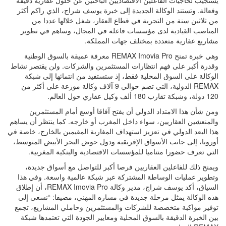
وفعالة. وتستند الوكالة الجديدة إلى خبرة يوسف شراج، الذي راكم أكثر
من ثلاثين سنة من التجربة في قطاع العقار، شغل خلالها عددا من
المناصب القيادية لدى مؤسسات فاعلة في المجال، وساهم في تطوير
مشاريع عقارية متعددة بمختلف جهات المملكة.
وهي خبرة تمنح REMAX Imovia Pro معرفة عميقة بالسوق الوطنية
وقدرة أكبر على فهم انتظارات المستثمرين والشركات. ولن يقتصر نشاط
الوكالة على السوق المحلية فقط، إذ ستستفيد من انتمائها إلى شبكة
REMAX الدولية، التي تضم حوالي 9 آلاف وكالة موزعة على أكثر من
120 دولة، وشبكة تقارب 180 ألف وكيل عقاري حول العالم.
ومن شأن هذا الامتداد الدولي أن يفتح آفاقا أوسع أمام المستثمرين
والمنعشين العقاريين، سواء داخل المغرب أو خارجه. كما ينتظر أن يساهم
هذا البعد الدولي في تعزيز استهداف المغاربة المقيمين بالخارج، خاصة في
أوروبا، إلى جانب الأسواق الإفريقية ودول حوض البحر الأبيض المتوسط،
التي تعرف حضورا متناميا للمؤسسات الاقتصادية والبنكية المغربية.
ويمنح ذلك للفاعلين العقاريين فرصا أكبر للتواصل مع أسواق جديدة،
وتطوير عمليات الوساطة المشتركة عبر شبكة عالمية واسعة. وفي هذا
السياق، أكد يوسف شراج، مدير وكالة REMAX Imovia Pro، أن إطلاق
هذه الوكالة يمثل مرحلة جديدة في مساره المهني، مضيفا: “نسعى إلى
توفير مواكبة متخصصة للشركات والمستثمرين وحاملي المشاريع، تجمع
بين الخبرة الدقيقة بالسوق المحلية ومعايير الجودة التي تعتمدها شبكة