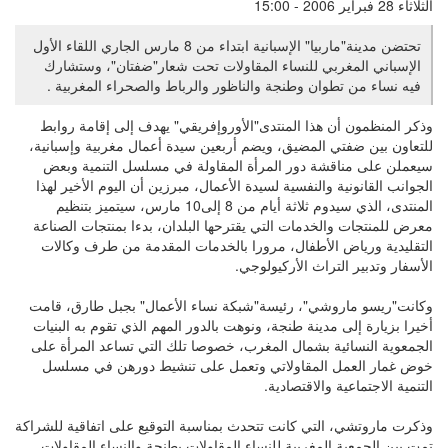
الثلاثاء 28 فبراير 2006 - 15:00
تحتضن مدينة"ماربيا" الإسبانية ابتداء من 8 مارس الجاري اللقاء الأول
الإسباني المغربي للنساء المقاولات تحت شعار"ضفتان"، وستشارك
فيه نساء من تطوان وطنجة والناظور والرباط والصحراء المغربية .
وذكر المنظمون أن هذا المنتدى"الأوروإفريقي" يهدف إلى إقامة روابط
للتعاون بين ضفتي المضيق، ويضم أربعين سيدة أعمال مغربية وإسبانية،
سيعملن على مناقشة دور المرأة المقاولة في مسلسل التنمية وبعض
الجوانب القانونية والنفسية لسيدة الأعمال، مبرزين أن اليوم الأخير لهذا
المنتدى، الذي سيدوم ثلاثة أيام من 8 إلى10 مارس، سيتميز بتنظيم
معرض للمنتجات والخدمات التي يقترحها البلدان، بدءا بمنتجات الصناعة
التقليدية ورياض الأطفال، مرورا بالخدمات المقدمة من طرف وكالات
الأسفار وتدبير التراث الأركيولوجي.
وكانت"ريسو ماروشي"، رئيسة"شبكة نساء الأعمال" بجبل طارق، قامت
أخيرا بزيارة إلى مدينة طنجة، ونوهت بالدور المهم الذي تقوم به البنيات
الجمعوية النسائية بشمال المغرب، خصوصا تلك التي تساعد المرأة على
خوض غمار العمل المقاولاتي وتعمل على تنشيط دورهن في مسلسل
التنمية الاجتماعية والاقتصادية.
وذكرت ماروتشي، التي كانت تتحدث بمناسبة التوقيع على اتفاقية للشراكة
تمت بين الجمعية المغربية للنساء المقاولات بطنجة والنساء المقاولات